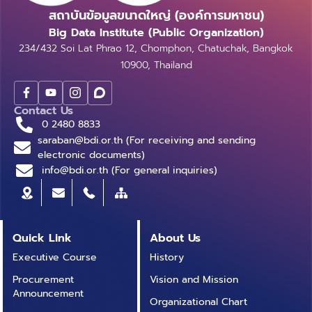
ยาวนานในวงการวิจัยนั้น ในขณะที่เขียนบทความนี้ (ตุลาคม
การณ์คำถัดไปให้ผู้ใช้งานในขณะที่ผู้ใช้งานกำลังพิมพ์
ยาวมากๆ, การแปลขนาดย่อหน้า, หรือขนาดหนังสือเป็นเล่ม
Head Attention เป็นการคำนวณ Attention หลายครั้ง
สถาบันข้อมูลขนาดใหญ่ (องค์การมหาชน)
2565) เทคโนโลยีนี้ถูกใส่เข้ามาในรถยนต์ของผู้ให้บริการ
ข้อความ ถ้าผลลัพธ์ที่ได้จาการคาดการณ์คำถัดไปของแบบ
ที่จะต้องไล่เข้ารหัสที่ละคำและถอดรหัสที่ละคำ ทำให้ในช่วงปี
โดยใช้ค่าน้ำหนักของโมเดลที่ต่างกัน ทำให้โมเดลสามารถค้น
Big Data Institute (Public Organization)
เพียงไม่กี่รายที่มีความสามารถในการวิจัยเทคโนโลยีที่ล้ำสมัย
จำลอง NLP ถูกต้อง นั่นหมายความว่า แบบจำลองได้เรียน
2015-2016 มีการเริ่มใช้กลไกการสนใจ (Attention
พบความสัมพันธ์ระหว่างแต่ละคำใน input sequence ได้
234/432 Soi Lat Phrao 12, Chomphon, Chatuchak, Bangkok
อย่างเช่น Tesla ซึ่งก็ยังมีข้อจำกัดอยู่ และก็ยังมีรายงาน
รู้ และทำความเข้าใจเกี่ยวกับโครงสร้างภาษาเป็นอย่างดี ดัง
Mechanism) คือการบอกว่าในประโยคนี้ คำนี้มีความสำคัญ
ในหลายมุมมอง...
10900, Thailand
การเกิดอุบัติเหตุอยู่บ้างเช่นกัน บทความนี้เราจะมาดูกันว่าข้อ
นั้นความรู้ดังกล่าวจึงเป็นจุดเริ่มต้น ในการเรียนรู้แบบ
ในการใช้แก้โจทย์ปัญหาจึงต้องสนใจคำนี้เป็นพิเศษ แทนที่จะ
จำกัดอะไรบ้างที่ปัญญาประดิษฐ์ต้องก้าวข้ามไปให้ได้ และ
จำลองงานอื่น ๆ ที่กำหนดขึ้นเอง ULMFiT ได้ถูกพัฒนา
สนใจทั้งโครงสร้างของประโยค ทางผู้เขียนขอยกตัวอย่าง
ตัวอย่างของความอ่อนด้อยของปัญญาประดิษฐ์ในสิ่งที่
โดยใช้โครงสร้าง ASGD Weight-Dropped LSTM
Contact Us
การใช้กลไกการสนใจเป็นรูปภาพและตัวหนังสือ เช่น “A
เรื่องง่ายสำหรับมนุษย์ 1. Domain Shift – โมเดลเรียนรู้
(AWD-LSTM) [5] ซึ่งเป็นหนึ่งในแบบจำลองภาษาที่ได้รับ
0 2480 8833
woman is walking on the rocks” กลไกการสนใจนี้
และเก่งในเรื่องที่มีข้อมูลเท่านั้น และประสิทธิภาพลดลงอย่าง
ความนิยม และถูกใช้อ้างอิงในเอกสารต่าง ๆ อีกมาก อีกทั้ง
saraban@bdi.or.th (For receiving and sending
เปรียบเสมือนการโฟกัสในรูปภาพที่เรามอง คือถ้าเราให้ความ
มากเมื่อสภาพแวดล้อมเปลี่ยนไป เป็นเรื่องจริงที่ปัญญา
electronic documents)
ยังเป็น LSTM ที่ดีที่สุดสำหรับการสร้างแบบจำลองภาษาใน
สนใจกับผู้หญิงในรูปเป็นหลัก พื้นที่รอบๆก็จะหม่นลง เช่น
ประดิษฐ์นั้นเรียนรู้จนเก่งในหลายเรื่อง แต่ความเก่งนั้นก็
info@bdi.or.th (For general inquiries)
ปัจจุบัน เมื่อแบบจำลองได้เรียนรู้รูปแบบภาษา มันสามารถ
เดียวกับตัว Attention ในประโยคข้างต้นคือ “He is a
จำกัดอยู่กับสิ่งแวดล้อมที่มันเคยเรียนรู้มาเท่านั้น เมื่อสภาพ
นำไปประยุกต์ใช้กับงานอื่น ๆ ได้ แต่การนำไปใช้จริงยังคง
student” ตัว Self-Attention เห็นว่าความน่าสนใจของ
แวดล้อมเปลี่ยนไปจากเดิม ประสิทธิภาพในการทำงานและ
ต้องการปรับแต่งแบบจำลองเพื่อให้เหมาะสมกับงาน โดย
ประโยคนี้คือคำว่า “student” จึงมีการนำกลไกการสนใจไป
การตัดสินใจก็จะเปลี่ยนไปอย่างมาก ปัญหานี้เป็นที่รู้จักกันใน
เริ่มจากการฝึกอบรมรูปแบบภาษาสำหรับงานที่ใช้ หลังจาก
ใช้ควบคู่กับ RNN ในการพัฒนาโมเดลขึ้น จนในที่สุดปี 2017
หลายชื่อเรียก เช่น Domain Shift, Distribution Shift,
Quick Link
About Us
นั้นจึงฝึกอบรมสำหรับการทำงานจริง เช่น การฝึกอบรมให้
มีการตีพิมพ์งานวิจัยที่ชื่อว่า “Attention is All You
และ Data Drift เป็นต้น ซึ่งต่างก็มีความหมายที่คล้ายกัน
แบบจำลองการจำแนกประเภท จากภาพที่ 4 การทำงานของ
Executive Course
History
Need” ออกมาบอกว่า เราไม่ต้องใช้ RNN block หรอก
คือการที่โดเมน (ขอบเขต) ของข้อมูลที่ปัญญาประดิษฐ์รับ
ULMFiT แบ่งออกเป็น 3 ขั้นตอนหลัก ได้แก่ LM pre-
สิ่งที่เราจำเป็นจริงๆคือแค่ตัว Attention ทำให้นำไปสู่การ
Procurement
Vision and Mission
เข้าระบบ (Input) เปลี่ยนแปลงไปจากเดิม ตัวอย่างเช่นถ้า
training คือการฝึกอบรม ULMFiT สำหรับรูปแบบภาษา
สร้าง Neural Network ตัวใหม่ที่ชื่อว่า Transformers ที่
Announcement
เราให้โมเดลเรียนรู้ข้อมูลที่มีการแจกแจงแบบหนึ่ง แต่พอนำ
Organizational Chart
ทั่วไป ผลลัพธ์ที่ได้ คือแบบจำลองได้รับการเรียนรู้คุณสมบัติ
เป็นโมเดลที่ใช้กันอย่างแพร่หลายในปัจจุบัน โดยตัว