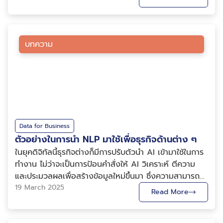
จนเหตุการณ์สำคัญในชีวิต เช่น การเกิด การแต่งงาน หรือ
การตัดสินใจทางการเมือง หลักฐานทางโบราณคดีในหลาย
อารยธรรม เช่น บาบิโลน อียิปต์ อินเดีย และจีน แสดงให้
เห็นว่ามนุษย์มีความพยายามหาความหมายจากสิ่งเหนือ
บทความ
ธรรมชาติและปรากฏการณ์ทางจักรวาลมาโดยตลอด และใน
สังคมไทยเอง การดูดวงก็มีทั้งในรูปแบบโหราศาสตร์ไทย ไพ่
ยิปซี พรหมญาณ ตลอดจนศาสตร์การทำนายที่ผสมผสาน
กับความเชื่อทางพุทธศาสนา การดูดวงจึงไม่เพียงเป็น
กิจกรรมทางจิตวิทยาที่ช่วยสร้างความมั่นใจ แต่ยังเป็นส่วน
หนึ่งของผู้คนที่สืบทอดกันมาหลายชั่วอายุคน และในยุค
ดิจิทัลปัจจุบัน เทคโนโลยีได้เข้ามามีบทบาทในทุกมิติของชีวิต
Data for Business
มนุษย์ แม้กระทั่งการดูดวงเองก็ไม่อาจแยกออกจากการ
ตัวอย่างในการนำ NLP มาใช้เพื่อธุรกิจด้านต่าง ๆ
พัฒนาของ ข้อมูลขนาดใหญ่ (Big Data) และ ปัญญา
ในยุคดิจิทัลนี้ธุรกิจต่างก็มีการปรับตัวนำ AI เข้ามาใช้ในการ
ประดิษฐ์ (Artificial Intelligence: AI) การประมวลผล
ทำงาน ไม่ว่าจะเป็นการป้อนคำสั่งให้ AI วิเคราะห์ ตีความ
ข้อมูลมหาศาลร่วมกับอัลกอริทึมการเรียนรู้ของเครื่อง
และประมวลผลเพื่อสร้างข้อมูลใหม่ขึ้นมา ซึ่งความสามารถ
(Machine Learning) ช่วยให้การทำนายดวงมีความหลาก
ของ AI ก็เป็นผลมาจากการถูกฝึกฝน โดยการใช้เทคโนโลยี
19 March 2025
Read More
หลายและมีความเป็นส่วนตัวมากขึ้น ผู้ใช้สามารถเข้าถึง
ประมวลผลภาษาธรรมชาติ หรือ NLP เพื่อให้โมเดลภาษา
บริการได้ผ่านแอปพลิเคชัน เว็บไซต์ และแชตบอตตลอด 24
เรียนรู้ภาษาของมนุษย์ และนำไปสร้างผลลัพธ์ให้เหมือน
ชั่วโมง การผสมผสานศาสตร์โบราณกับเทคโนโลยีสมัยใหม่