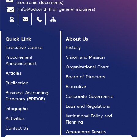
electronic documents)
info@bdi.or.th (For general inquiries)
Quick Link
About Us
Executive Course
History
Procurement
Vision and Mission
Announcement
Organizational Chart
Articles
Board of Directors
Publication
Executive
Business Accounting
Corporate Governance
Directory (BRIDGE)
Laws and Regulations
Infographic
Institutional Policy and
Activities
Planning
Contact Us
Operational Results