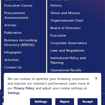
Executive Course
History
Procurement
Vision and Mission
Announcement
Organizational Chart
Articles
Board of Directors
Publication
Executive
Business Accounting
Corporate Governance
Directory (BRIDGE)
Laws and Regulations
Infographic
Institutional Policy and
Activities
Planning
Contact Us
Operational Results
Annual Report
Operational
We use cookies to optimize your browsing experience
FAQ
Transparency (ITA)
and improve our website’s performance. Learn more at
our
Privacy Policy
and adjust your cookie settings at
Settings
© Big Data Institute |
Privacy Policy
Web Setting
Settings
Reject
Accept