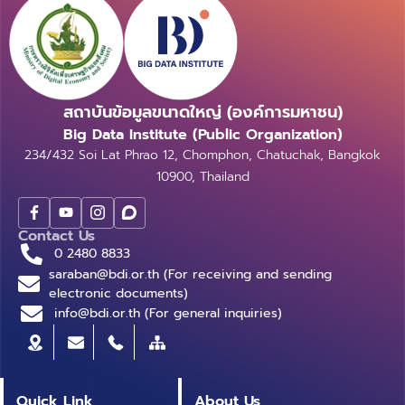
สถาบันข้อมูลขนาดใหญ่ (องค์การมหาชน)
Big Data Institute (Public Organization)
234/432 Soi Lat Phrao 12, Chomphon, Chatuchak, Bangkok
10900, Thailand
Contact Us
0 2480 8833
saraban@bdi.or.th (For receiving and sending
electronic documents)
info@bdi.or.th (For general inquiries)
Quick Link
About Us