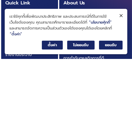
Quick Link
About Us
หลักสูตรผู้บริหาร
ความเป็นมา
เราใช้คุกกี้เพื่อพัฒนาประสิทธิภาพ และประสบการณ์ที่ดีในการใช้
สารบัญบัญชีธุรกิจ
วิสัยทัศน์ ภารกิจ
เว็บไซต์ของคุณ คุณสามารถศึกษารายละเอียดได้ที่
“นโยบายคุ้กกี้”
(BRIDGE)
และสามารถจัดการความเป็นส่วนตัวเองได้ของคุณได้เองโดยคลิกที่
โครงสร้างองค์กร
“ตั้งค่า”
ประกาศการจัดซื้อจัดจ้าง
คณะกรรมการ
ตั้งค่า
ไม่ยอมรับ
ยอมรับ
บทความ
คณะผู้บริหาร
รายงานประจำปี
การกำกับดูแลกิจการที่ดี
เอกสารเผยแพร่
กฎหมายที่เกี่ยวข้อง
อินโฟกราฟิก
นโยบายและแผนสถาบัน
กิจกรรมที่น่าสนใจ
ผลการดำเนินงาน
ติดต่อเรา
ความโปร่งใสในการดำเนิน
คำถามที่พบบ่อย
งาน (ITA)
© Big Data Institute |
Privacy Notice