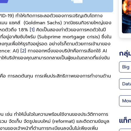
OVID-19) ทำให้เกิดการชะลอตัวของการเจริญเติบโตทาง
กลด์แมน แซคส์ (Goldman Sachs) วาณิชธนกิจรายใหญ่ของ
ะหดตัวถึง 1.8%
[1]
คิดเป็นสองเท่าตัวของการหดตัวในปี
อที่อยู่อาศัยซับไพร์ม (Subprime mortgage crisis) ซึ่งใน
ทุนเพื่อให้ธุรกิจอยู่รอด อย่างไรก็ตามด้วยการเข้ามาของ
gence: AI)
[2]
ทางออกหนึ่งของบริษัทคือการเลือกใช้ AI
กลุ่
ำให้บริษัทของคุณสามารถกลายเป็นผู้ชนะในตลาดที่แข่งขัน
Big
นคือ การลดต้นทุน การเพิ่มประสิทธิภาพของการทำงานด้าน
Dat
Mov
ียน เช่น ทำให้มั่นใจในความพร้อมใช้งานของประวัติทางการ
แท็
รวม จัดเก็บ จัดรูปแบบใหม่ (reformat) และติดตามข้อมูล
นของเจ้าหน้าที่ด้านการทะเบียนลงนั้นไม่เพียงเพิ่ม