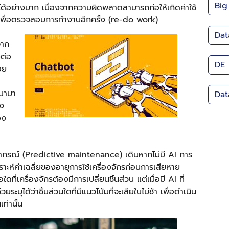
Big
อย่างมาก เนื่องจากความผิดพลาดสามารถก่อให้เกิดค่าใช้
้าที่เพื่อตรวจสอบการทำงานอีกครั้ง (re-do work)
Dat
จาก
ต่อ
DE
้อย
นามา
Dat
ึง
อง
ยากรณ์ (Predictive maintenance) เดิมหากไม่มี AI การ
คราะห์ค่าเฉลี่ยของอายุการใช้เครื่องจักรก่อนการเสียหาย
ี่เครื่องจักรต้องมีการเปลี่ยนชิ้นส่วน แต่เมื่อมี AI ที่
ยระบุได้ว่าชิ้นส่วนใดที่มีแนวโน้มที่จะเสียในไม่ช้า เพื่อดำเนิน
ท่านั้น