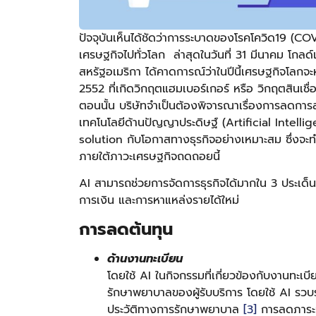
ปัจจุบันเห็นได้ชัดว่าการระบาดของโรคโควิด19 (C
เศรษฐกิจไปทั่วโลก ล่าสุดในวันที่ 31 มีนาคม โ
สหรัฐอเมริกา ได้คาดการณ์ว่าในปีนี้เศรษฐกิจโลกจ
2552 ที่เกิดวิกฤตแฮมเบอร์เกอร์ หรือ วิกฤตสินเชื่
ตอนนั้น บริษัทจำเป็นต้องพิจารณาเรื่องการลดการลง
เทคโนโลยีด้านปัญญาประดิษฐ์ (Artificial Intelli
solution กับโอกาสทางธุรกิจอย่างเหมาะสม ซึ่งจะท
ภายใต้ภาวะเศรษฐกิจถดถอยนี้
AI สามารถช่วยการจัดการธุรกิจได้มากใน 3 ประเด็
การเงิน และการหาแหล่งรายได้ใหม่
การลดต้นทุน
ด้านงานทะเบียน
โดยใช้ AI ในกิจกรรมที่เกี่ยวข้องกับงานทะเบ
รักษาพยาบาลของผู้รับบริการ โดยใช้ AI รวบ
ประวัติทางการรักษาพยาบาล
[3]
การลดภาระงา