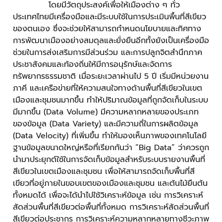
โดยมีวัตถุประสงค์เพื่อให้เมืองต่าง ๆ ทั่ว
ประเทศไทยมีเครื่องมือและมีระบบใช้ในการประเมินพื้นที่สีเขียว
ของตนเอง ซึ่งจะช่วยให้สามารถกำหนดนโยบายและทิศทาง
การพัฒนาเมืองอย่างสมดุลและยั่งยืนอีกทั้งยังเป็นเครื่องมือ
ช่วยในการส่งเสริมการมีส่วนร่วม และการปลูกจิตสำนึกภาค
ประชาสังคมและท้องถิ่นให้มีการอนุรักษ์และจัดการ
ทรัพยากรธรรมชาติ เมื่อระยะเวลาผ่านไป 5 ปี เริ่มมีหน่วยงาน
ภาคี และเครือข่ายที่ให้ความสนใจทางด้านพื้นที่สีเขียวในเขต
เมืองและชุมชนมากขึ้น ทำให้ปริมาณข้อมูลที่ถูกจัดเก็บในระบบ
มีมากขึ้น (Data Volume) มีความหลากหลายของประเภท
ของข้อมูล (Data Variety) และมีความถี่ในการผลิตข้อมูล
(Data Velocity) ที่เพิ่มขึ้น ทำให้มองเห็นภาพของเทคโนโลยี
ฐานข้อมูลขนาดใหญ่หรือที่เรียกกันว่า “Big Data” ว่าควรถูก
นำมาประยุกต์ใช้ในการจัดเก็บข้อมูลสำหรับระบบรายงานพื้นที่
สีเขียวในเขตเมืองและชุมชน เพื่อให้สามารถจัดเก็บพื้นที่สี
เขียวที่อยู่ภายในขอบเขตของเมืองและชุมชน และต้นไม้ยืนต้น
ทั้งหมดได้ เพื่อจะได้นำไปใช้วิเคราะห์ข้อมูล เช่น การวิเคราะห์
สัดส่วนพื้นที่สีเขียวต่อพื้นที่ทั้งหมด การวิเคราะห์สัดส่วนพื้นที่
สีเขียวต่อประชากร การวิเคราะห์ความหลากหลายทางชีวะภาพ