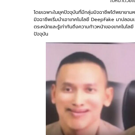
ใบหน้าด้วย
โดยเฉพาะในยุคปัจจุบันที่มีกลุ่มมิจฉาชีพได้พยายา
มิจฉาชีพเริ่มนำเอาเทคโนโลยี DeepFake มาปลอมเป็
ตระหนักและรู้เท่าทันถึงความก้าวหน้าของเทคโนโลย
ปัจจุบัน