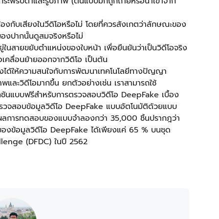
กระพริบตาและรูปภาพ (ต้นแบบมักถูกถ่ายหรือนำเข้าจาก
งกับเสียงในวีดิโอหรือไม่ โดยที่ควรสังเกตว่าลักษณะของ
งปากนั้นดูสมจริงหรือไม่
อยู่ในสายขยับตำแหน่งของใบหน้า เพื่อยืนยันว่าเป็นวิดีโอจริง
ือเคลื่อนย้ายออกจากวิดิโอ เป็นต้น
ก็ยังได้ให้ความสนใจกับการพัฒนาเทคโนโลยีทางปัญญา
และวิดีโอมากขึ้น ยกตัวอย่างเช่น เราสามารถใช้
เคชันแบบฟรีสำหรับการตรวจสอบวิดีโอ DeepFake เบื้อง
รวจสอบข้อมูลวิดีโอ DeepFake แบบอัตโนมัติด้วยแบบ
กผลการทดสอบของแบบจำลองกว่า 35,000 ชิ้นปรากฎว่า
องข้อมูลวิดีโอ DeepFake ได้เพียงแค่ 65 % บนชุด
lenge (DFDC) ในปี 2562