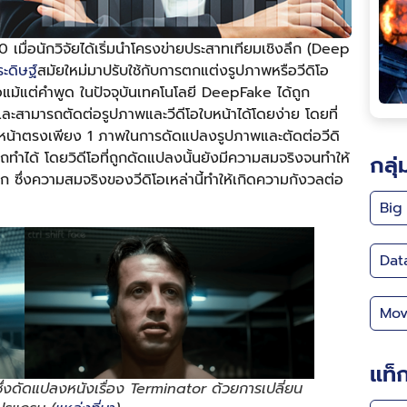
เมื่อนักวิจัยได้เริ่มนำโครงข่ายประสาทเทียมเชิงลึก (Deep
ะดิษฐ์
สมัยใหม่มาปรับใช้กับการตกแต่งรูปภาพหรือวีดิโอ
อแม้แต่คำพูด ในปัจจุบันเทคโนโลยี DeepFake ได้ถูก
ะสามารถตัดต่อรูปภาพและวีดีโอใบหน้าได้โดยง่าย โดยที่
หน้าตรงเพียง 1 ภาพในการดัดแปลงรูปภาพและตัดต่อวีดิ
ทำได้ โดยวิดีโอที่ถูกดัดแปลงนั้นยังมีความสมจริงจนทำให้
กลุ่
 ซึ่งความสมจริงของวีดิโอเหล่านี้ทำให้เกิดความกังวลต่อ
Big
Dat
Mov
แท็
ึ่งดัดแปลงหนังเรื่อง Terminator ด้วยการเปลี่ยน