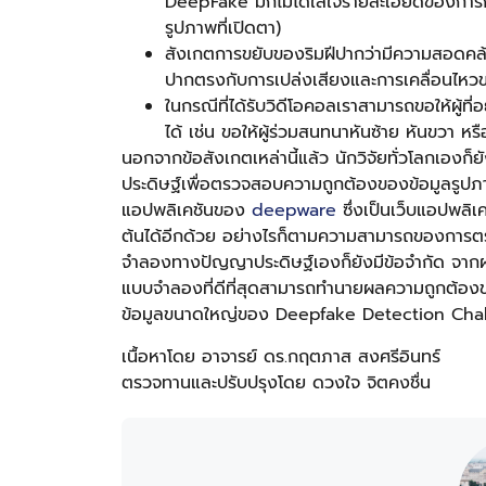
DeepFake มักไม่ได้ใส่ใจรายละเอียดของการ
รูปภาพที่เปิดตา)
สังเกตการขยับของริมฝีปากว่ามีความสอดคล้อ
ปากตรงกับการเปล่งเสียงและการเคลื่อนไหวขอ
ในกรณีที่ได้รับวิดีโอคอลเราสามารถขอให้ผู้ที่
ได้ เช่น ขอให้ผู้ร่วมสนทนาหันซ้าย หันขวา หร
นอกจากข้อสังเกตเหล่านี้แล้ว นักวิจัยทั่วโลกเอง
ประดิษฐ์เพื่อตรวจสอบความถูกต้องของข้อมูลรูปภาพ
แอปพลิเคชันของ
deepware
ซึ่งเป็นเว็บแอปพลิ
ต้นได้อีกด้วย อย่างไรก็ตามความสามารถของการต
จำลองทางปัญญาประดิษฐ์เองก็ยังมีข้อจำกัด จา
แบบจำลองที่ดีที่สุดสามารถทำนายผลความถูกต้องข
ข้อมูลขนาดใหญ่ของ Deepfake Detection Chal
เนื้อหาโดย อาจารย์ ดร.กฤตภาส สงศรีอินทร์
ตรวจทานและปรับปรุงโดย ดวงใจ จิตคงชื่น