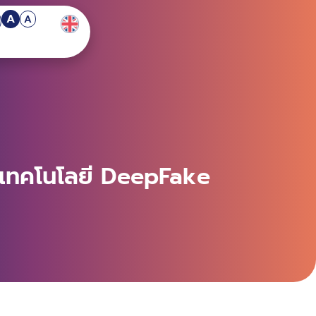
A
A
วยเทคโนโลยี DeepFake