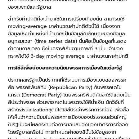
ของแพทย์และรัฐบาล
สำหรับค่าปกติที่จะนำมาใช้ในการเปรียบเทียบนั้น สามารถใช้
moving-average มาคำนวณค่าปกติตัวนี้ได้ เนื่องจาก
ข้อมูลเชิงตำแหน่งที่นำมาใช้เป็นข้อมูลในลักษณะของข้อมูล
อนุกรมเวลา (time series data) นั่นคือเป็นข้อมูลที่แสดง
ค่าตามกาลเวลา ซึ่งในกราฟเส้นตามภาพที่ 3 นั้น เจ้าของ
กราฟได้ใช้ 3-day moving average มาคำนวณหาค่าปกติ
การใช้สีเพื่อบ่งบอกความนิยมพรรคการเมืองในแต่ละรัฐ
ประเทศสหรัฐฯเป็นประเทศที่ใช้ระบบการเมืองแบบสองพรรค
คือ พรรคริพับลิกัน (Republican Party) กับพรรคเดโม
แครต (Democrat Party) โดยพรรคริพับลิกันจะใช้สีแดงเป็น
สีประจำพรรค ส่วนพรรคเดโมแครตจะใช้สีน้ำเงิน นักวิจัยที่
สร้างvisualizationชุดนี้ได้ใช้สีประจำพรรคการเมือง เพื่อสื่อ
ให้เห็นว่าความนิยมในพรรคการเมืองของประชาชนส่วนใหญ่
ในรัฐนั้นจะมีผลกระทบต่อการตอบสนองของมาตรการที่ออก
โดยรัฐบาลหรือไม่ การกำหนดค่าของสีนั้นใช่ข้อมูลจาก