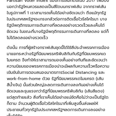
Partisan Voter Index ของการเลือกตั้งในปี 2017 เพื่อบ่ง
บอกว่ารัฐไหนควรแสดงเป็นสีใดบนกราฟเส้น จากกราฟเส้น
ในรูปภาพที่ 1 เราสามารถเห็นได้อย่างชัดเจนว่า ถึงแม้ทุกรัฐ
ในประเทศสหรัฐฯจะเกรงกลัวต่อการติดเชื้อไวรัสโคโรนา บาง
รัฐมีพฤติกรรมการเดินทางที่ลดลงอย่างรวดเร็วและเห็นได้
ชัดเจน ในขณะที่บางรัฐมีพฤติกรรมการเดินทางที่ลดลง แต่ก็
ไม่ได้ลดลงอย่างรวดเร็ว
ดังนั้น การที่ผู้สร้างกราฟเส้นชุดนี้ได้ใช้สีประจำพรรคการเมือง
มาแยกระหว่างรัฐที่นิยมพรรคริพับลิกันกับรัฐที่นิยมพรรคเด
โมแครต จึงทำให้เราสามารถมองเห็นอย่างทันทีและชัดเจนว่า
ความนิยมของพรรคการเมืองน่าจะมีผลกับความเร็วหรือความ
เข้มข้นในการตอบสนองมาตรการSocial Distancing และ
work-from-home ด้วย รัฐที่นิยมพรรคเดโมแครต (เส้น
สีน้ำเงิน) นั้นส่วนใหญ่จะลดการเดินทางลงกันอย่างเห็นได้
ชัดเจนและรุนแรงกว่ารัฐที่นิยมพรรคริพับลิกัน (เส้นสีแดง)
แต่สุดท้ายแล้ว สิ่งที่เราเห็นได้อย่างแน่ชัดคือไม่ว่าจะเป็นรัฐใด
ก็ตาม จำนวนผู้ติดเชื้อไวรัสโคโรนาที่เพิ่มสูงขึ้นส่งผลให้
ประชาชนทั่วทุกรัฐในประเทศสหรัฐฯลดการเดินทางลงอย่าง