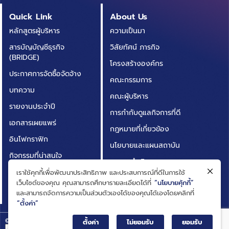
Quick Link
About Us
หลักสูตรผู้บริหาร
ความเป็นมา
สารบัญบัญชีธุรกิจ
วิสัยทัศน์ ภารกิจ
(BRIDGE)
โครงสร้างองค์กร
ประกาศการจัดซื้อจัดจ้าง
คณะกรรมการ
บทความ
คณะผู้บริหาร
รายงานประจำปี
การกำกับดูแลกิจการที่ดี
เอกสารเผยแพร่
กฎหมายที่เกี่ยวข้อง
อินโฟกราฟิก
นโยบายและแผนสถาบัน
กิจกรรมที่น่าสนใจ
ผลการดำเนินงาน
ติดต่อเรา
เราใช้คุกกี้เพื่อพัฒนาประสิทธิภาพ และประสบการณ์ที่ดีในการใช้
ความโปร่งใสในการดำเนิน
เว็บไซต์ของคุณ คุณสามารถศึกษารายละเอียดได้ที่
“นโยบายคุ้กกี้”
คำถามที่พบบ่อย
งาน (ITA)
และสามารถจัดการความเป็นส่วนตัวเองได้ของคุณได้เองโดยคลิกที่
“ตั้งค่า”
© Big Data Institute |
Privacy Notice
ตั้งค่า
ไม่ยอมรับ
ยอมรับ