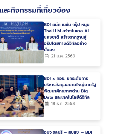
และกิจกรรมที่เกี่ยวข้อง
BDI ผนึก เนชั่น กรุ๊ป หนุน
ThaiLLM สร้างโมเดล AI
ของชาติ สร้างรากฐานสู่
อธิปไตยทางดิจิทัลอย่าง
มั่นคง
21 ม.ค. 2569
BDI x กอช. ยกระดับการ
บริหารข้อมูลขนาดใหญ่ภาครัฐ
พัฒนาศักยภาพด้าน Big
Data และเทคโนโลยีดิจิทัล
18 ธ.ค. 2568
อบจ.ชลบุรี – สปสช. – BDI