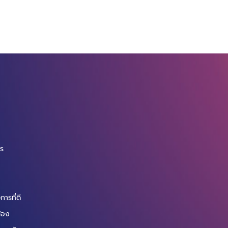
จ
กร
ารที่ดี
ข้อง