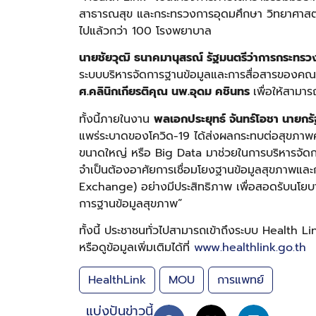
สาธารณสุข และกระทรวงการอุดมศึกษา วิทยาศาสตร์ ว
ไปแล้วกว่า 100 โรงพยาบาล
นายชัยวุฒิ ธนาคมานุสรณ์ รัฐมนตรีว่าการกระทรวง
ระบบบริหารจัดการฐานข้อมูลและการสื่อสารของคณ
ศ.คลินิกเกียรติคุณ นพ.อุดม คชินทร
เพื่อให้สาม
ทั้งนี้ภายในงาน
พลเอกประยุทธ์ จันทร์โอชา นายกร
แพร่ระบาดของโควิด-19 ได้ส่งผลกระทบต่อสุขภาพค
ขนาดใหญ่ หรือ Big Data มาช่วยในการบริหารจัดก
จำเป็นต้องอาศัยการเชื่อมโยงฐานข้อมูลสุขภาพแล
Exchange) อย่างมีประสิทธิภาพ เพื่อสอดรับนโย
การฐานข้อมูลสุขภาพ”
ทั้งนี้ ประชาชนทั่วไปสามารถเข้าถึงระบบ Health Li
หรือดูข้อมูลเพิ่มเติมได้ที่
www.healthlink.go.th
HealthLink
MOU
การแพทย์
แบ่งปันข่าวนี้