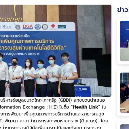
ข่าว
ห์และบริหารข้อมูลขนาดใหญ่ภาครัฐ (GBDi) ยกขบวนนำเสนอ
nformation Exchange : HIE) ในชื่อ “
Health Link
” ใน
รงการพัฒนาเพิ่มคุณภาพการบริการด้านและสาธารณสุข
ราวัตพัฒนา ศาลาว่าการกรุงเทพมหานคร ๒ (ดินแดง) โดย
หว่างกระทรวงดิจิทัลเพื่อเศรษฐกิจและสังคม กระทรวง