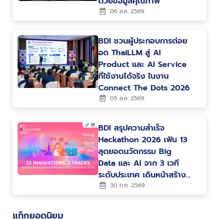
ด้วยข้อมูลคุณภาพ
06 ส.ค. 2569
BDI ชวนผู้ประกอบการต่อย
อด ThaiLLM สู่ AI
Product และ AI Service
ที่ใช้งานได้จริง ในงาน
Connect The Dots 2026
05 ส.ค. 2569
BDI สรุปความสำเร็จ
Hackathon 2026 เฟ้น 13
สุดยอดนวัตกรรม Big
Data และ AI จาก 3 เวที
ระดับประเทศ เดินหน้าสร้าง
คน สร้างนวัตกรรม ขับ
30 ก.ค. 2569
เคลื่อนประเทศไทยสู่ Data-
Driven Nation
แท็กยอดนิยม