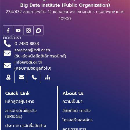
Big Data Institute (Public Organization)
234/432 ซอยลาดพร้าว 12 แขวงจอมพล เขตจตุจักร กรุงเทพมหานคร
10900
ติดต่อเรา
0 2480 8833
saraban@bdi.or.th
(รับ-ส่งหนังสืออิเล็กทรอนิกส์)
info@bdi.or.th
(สอบถามข้อมูลทั่วไป)
Quick Link
About Us
หลักสูตรผู้บริหาร
ความเป็นมา
สารบัญบัญชีธุรกิจ
วิสัยทัศน์ ภารกิจ
(BRIDGE)
โครงสร้างองค์กร
ประกาศการจัดซื้อจัดจ้าง
คณะกรรมการ