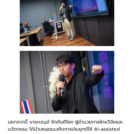
นอกจากนี้ นายเบญจ์ รักตันติโชค ผู้อำนวยการฝ่ายวิจัยและ
นวัตกรรม ได้นำเสนอแนวคิดการประยุกต์ใช้ AI-assisted