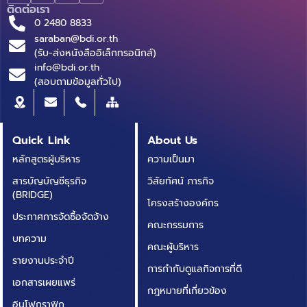
ติดต่อเรา
0 2480 8833
saraban@bdi.or.th
(รับ-ส่งหนังสืออิเล็กทรอนิกส์)
info@bdi.or.th
(สอบถามข้อมูลทั่วไป)
Quick Link
About Us
หลักสูตรผู้บริหาร
ความเป็นมา
สารบัญบัญชีธุรกิจ
วิสัยทัศน์ ภารกิจ
(BRIDGE)
โครงสร้างองค์กร
ประกาศการจัดซื้อจัดจ้าง
คณะกรรมการ
บทความ
คณะผู้บริหาร
รายงานประจำปี
การกำกับดูแลกิจการที่ดี
เอกสารเผยแพร่
กฎหมายที่เกี่ยวข้อง
อินโฟกราฟิก