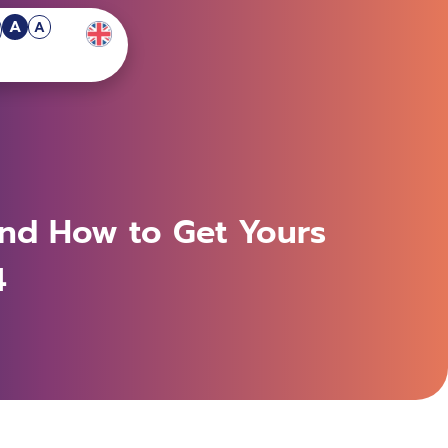
A
A
And How to Get Yours
4