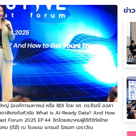
ข่าว
หญ่ (องค์การมหาชน) หรือ BDI โดย รศ. ดร.ธีรณี อจลา
าฐกถาพิเศษในหัวข้อ What is AI-Ready Data? And How
t Forum 2025 EP.44 จัดโดยสมาคมผู้ใช้ดิจิทัลไทย
ังคม (ดีอี) ณ โรงแรม แกรนด์ ไฮแอท เอราวัณ