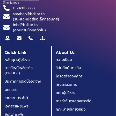
ติดต่อเรา
0 2480 8833
saraban@bdi.or.th
(รับ-ส่งหนังสืออิเล็กทรอนิกส์)
info@bdi.or.th
(สอบถามข้อมูลทั่วไป)
Quick Link
About Us
หลักสูตรผู้บริหาร
ความเป็นมา
สารบัญบัญชีธุรกิจ
วิสัยทัศน์ ภารกิจ
(BRIDGE)
โครงสร้างองค์กร
ประกาศการจัดซื้อจัดจ้าง
คณะกรรมการ
บทความ
คณะผู้บริหาร
รายงานประจำปี
การกำกับดูแลกิจการที่ดี
เอกสารเผยแพร่
กฎหมายที่เกี่ยวข้อง
อินโฟกราฟิก