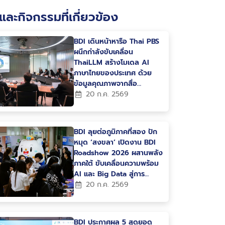
และกิจกรรมที่เกี่ยวข้อง
BDI เดินหน้าหารือ Thai PBS
ผนึกกำลังขับเคลื่อน
ThaiLLM สร้างโมเดล AI
ภาษาไทยของประเทศ ด้วย
ข้อมูลคุณภาพจากสื่อ
สาธารณะ
20 ก.ค. 2569
BDI ลุยต่อภูมิภาคที่สอง ปัก
หมุด ‘สงขลา’ เปิดงาน BDI
Roadshow 2026 ผสานพลัง
ภาคใต้ ขับเคลื่อนความพร้อม
AI และ Big Data สู่การ
พัฒนาเมืองและเศรษฐกิจแห่ง
20 ก.ค. 2569
อนาคต
BDI ประกาศผล 5 สุดยอด