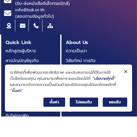
(รับ-ส่งหนังสืออิเล็กทรอนิกส์)
info@bdi.or.th
(สอบถามข้อมูลทั่วไป)
Quick Link
About Us
หลักสูตรผู้บริหาร
ความเป็นมา
สารบัญบัญชีธุรกิจ
วิสัยทัศน์ ภารกิจ
(BRIDGE)
โครงสร้างองค์กร
เราใช้คุกกี้เพื่อพัฒนาประสิทธิภาพ และประสบการณ์ที่ดีในการใช้
ประกาศการจัดซื้อจัดจ้าง
เว็บไซต์ของคุณ คุณสามารถศึกษารายละเอียดได้ที่
“นโยบายคุ้กกี้”
คณะกรรมการ
และสามารถจัดการความเป็นส่วนตัวเองได้ของคุณได้เองโดยคลิกที่
บทความ
คณะผู้บริหาร
“ตั้งค่า”
รายงานประจำปี
การกำกับดูแลกิจการที่ดี
ตั้งค่า
ไม่ยอมรับ
ยอมรับ
เอกสารเผยแพร่
กฎหมายที่เกี่ยวข้อง
อินโฟกราฟิก
นโยบายและแผนสถาบัน
กิจกรรมที่น่าสนใจ
ผลการดำเนินงาน
ติดต่อเรา