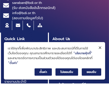
saraban@bdi.or.th
(รับ-ส่งหนังสืออิเล็กทรอนิกส์)
info@bdi.or.th
(สอบถามข้อมูลทั่วไป)
Quick Link
About Us
หลักสูตรผู้บริหาร
ความเป็นมา
เราใช้คุกกี้เพื่อพัฒนาประสิทธิภาพ และประสบการณ์ที่ดีในการใช้
เว็บไซต์ของคุณ คุณสามารถศึกษารายละเอียดได้ที่
“นโยบายคุ้กกี้”
สารบัญบัญชีธุรกิจ
วิสัยทัศน์ ภารกิจ
และสามารถจัดการความเป็นส่วนตัวเองได้ของคุณได้เองโดยคลิกที่
(BRIDGE)
โครงสร้างองค์กร
“ตั้งค่า”
ประกาศการจัดซื้อจัดจ้าง
คณะกรรมการ
ตั้งค่า
ไม่ยอมรับ
ยอมรับ
บทความ
คณะผู้บริหาร
รายงานประจำปี
การกำกับดูแลกิจการที่ดี
เอกสารเผยแพร่
กฎหมายที่เกี่ยวข้อง
อินโฟกราฟิก
นโยบายและแผนสถาบัน
กิจกรรมที่น่าสนใจ
ผลการดำเนินงาน