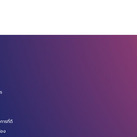
จ
กร
ารที่ดี
ข้อง