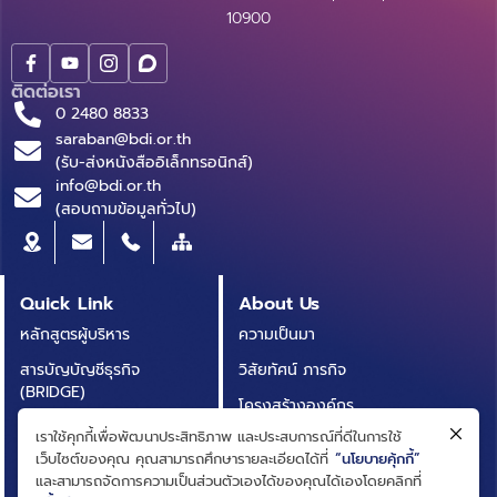
10900
ติดต่อเรา
0 2480 8833
saraban@bdi.or.th
(รับ-ส่งหนังสืออิเล็กทรอนิกส์)
info@bdi.or.th
(สอบถามข้อมูลทั่วไป)
Quick Link
About Us
หลักสูตรผู้บริหาร
ความเป็นมา
สารบัญบัญชีธุรกิจ
วิสัยทัศน์ ภารกิจ
(BRIDGE)
โครงสร้างองค์กร
ประกาศการจัดซื้อจัดจ้าง
เราใช้คุกกี้เพื่อพัฒนาประสิทธิภาพ และประสบการณ์ที่ดีในการใช้
คณะกรรมการ
เว็บไซต์ของคุณ คุณสามารถศึกษารายละเอียดได้ที่
“นโยบายคุ้กกี้”
บทความ
คณะผู้บริหาร
และสามารถจัดการความเป็นส่วนตัวเองได้ของคุณได้เองโดยคลิกที่