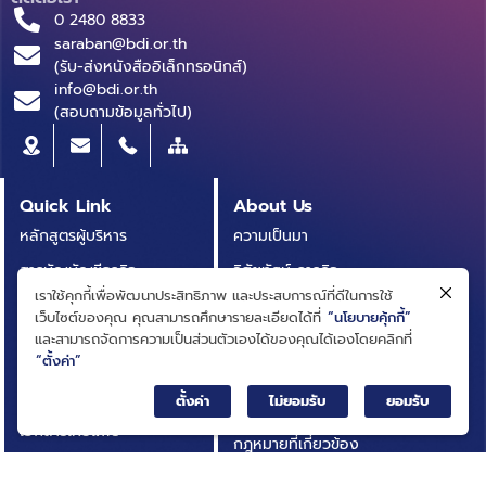
0 2480 8833
saraban@bdi.or.th
(รับ-ส่งหนังสืออิเล็กทรอนิกส์)
info@bdi.or.th
(สอบถามข้อมูลทั่วไป)
Quick Link
About Us
หลักสูตรผู้บริหาร
ความเป็นมา
สารบัญบัญชีธุรกิจ
วิสัยทัศน์ ภารกิจ
(BRIDGE)
เราใช้คุกกี้เพื่อพัฒนาประสิทธิภาพ และประสบการณ์ที่ดีในการใช้
โครงสร้างองค์กร
เว็บไซต์ของคุณ คุณสามารถศึกษารายละเอียดได้ที่
“นโยบายคุ้กกี้”
ประกาศการจัดซื้อจัดจ้าง
คณะกรรมการ
และสามารถจัดการความเป็นส่วนตัวเองได้ของคุณได้เองโดยคลิกที่
บทความ
“ตั้งค่า”
คณะผู้บริหาร
รายงานประจำปี
ตั้งค่า
ไม่ยอมรับ
ยอมรับ
การกำกับดูแลกิจการที่ดี
เอกสารเผยแพร่
กฎหมายที่เกี่ยวข้อง
อินโฟกราฟิก
นโยบายและแผนสถาบัน