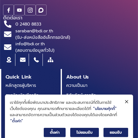
ติดต่อเรา
0 2480 8833
saraban@bdi.or.th
(รับ-ส่งหนังสืออิเล็กทรอนิกส์)
info@bdi.or.th
(สอบถามข้อมูลทั่วไป)
Quick Link
About Us
หลักสูตรผู้บริหาร
ความเป็นมา
สารบัญบัญชีธุรกิจ
วิสัยทัศน์ ภารกิจ
(BRIDGE)
เราใช้คุกกี้เพื่อพัฒนาประสิทธิภาพ และประสบการณ์ที่ดีในการใช้
โครงสร้างองค์กร
เว็บไซต์ของคุณ คุณสามารถศึกษารายละเอียดได้ที่
“นโยบายคุ้กกี้”
ประกาศการจัดซื้อจัดจ้าง
คณะกรรมการ
และสามารถจัดการความเป็นส่วนตัวเองได้ของคุณได้เองโดยคลิกที่
บทความ
“ตั้งค่า”
คณะผู้บริหาร
รายงานประจำปี
ตั้งค่า
ไม่ยอมรับ
ยอมรับ
การกำกับดูแลกิจการที่ดี