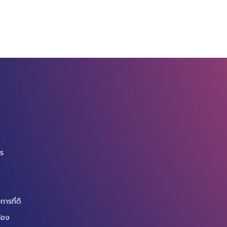
จ
กร
ารที่ดี
ข้อง