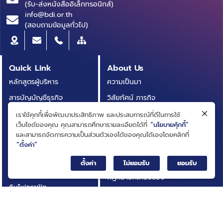
(รับ-ส่งหนังสืออิเล็กทรอนิกส์)
info@bdi.or.th
(สอบถามข้อมูลทั่วไป)
Quick Link
About Us
หลักสูตรผู้บริหาร
ความเป็นมา
สารบัญบัญชีธุรกิจ
วิสัยทัศน์ ภารกิจ
(BRIDGE)
โครงสร้างองค์กร
เราใช้คุกกี้เพื่อพัฒนาประสิทธิภาพ และประสบการณ์ที่ดีในการใช้
ประกาศการจัดซื้อจัดจ้าง
เว็บไซต์ของคุณ คุณสามารถศึกษารายละเอียดได้ที่
“นโยบายคุ้กกี้”
คณะกรรมการ
และสามารถจัดการความเป็นส่วนตัวเองได้ของคุณได้เองโดยคลิกที่
บทความ
“ตั้งค่า”
คณะผู้บริหาร
รายงานประจำปี
การกำกับดูแลกิจการที่ดี
ตั้งค่า
ไม่ยอมรับ
ยอมรับ
เอกสารเผยแพร่
กฎหมายที่เกี่ยวข้อง
อินโฟกราฟิก
นโยบายและแผนสถาบัน
กิจกรรมที่น่าสนใจ
ผลการดำเนินงาน
ติดต่อเรา