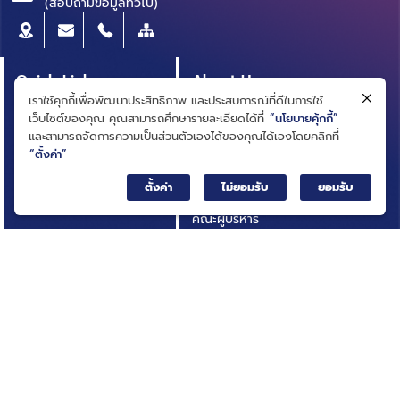
(สอบถามข้อมูลทั่วไป)
Quick Link
About Us
เราใช้คุกกี้เพื่อพัฒนาประสิทธิภาพ และประสบการณ์ที่ดีในการใช้
หลักสูตรผู้บริหาร
ความเป็นมา
เว็บไซต์ของคุณ คุณสามารถศึกษารายละเอียดได้ที่
“นโยบายคุ้กกี้”
สารบัญบัญชีธุรกิจ
วิสัยทัศน์ ภารกิจ
และสามารถจัดการความเป็นส่วนตัวเองได้ของคุณได้เองโดยคลิกที่
(BRIDGE)
“ตั้งค่า”
โครงสร้างองค์กร
ประกาศการจัดซื้อจัดจ้าง
ตั้งค่า
ไม่ยอมรับ
ยอมรับ
คณะกรรมการ
บทความ
คณะผู้บริหาร
รายงานประจำปี
การกำกับดูแลกิจการที่ดี
เอกสารเผยแพร่
กฎหมายที่เกี่ยวข้อง
อินโฟกราฟิก
นโยบายและแผนสถาบัน
กิจกรรมที่น่าสนใจ
ผลการดำเนินงาน
ติดต่อเรา
ความโปร่งใสในการดำเนิน
คำถามที่พบบ่อย
งาน (ITA)