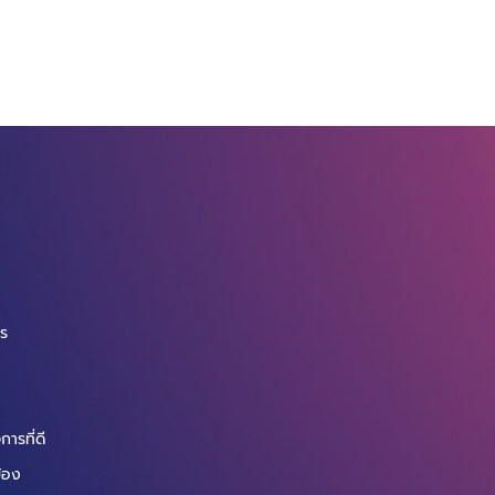
จ
กร
ารที่ดี
ข้อง