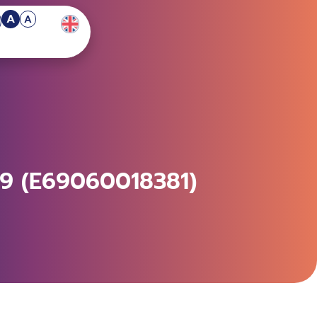
A
A
569 (E69060018381)