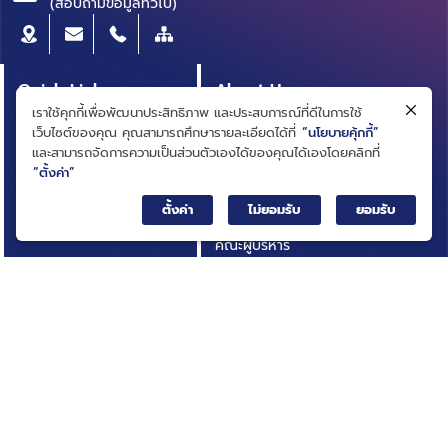
(สอบถามข้อมูลทั่วไป)
Quick Link
About Us
เราใช้คุกกี้เพื่อพัฒนาประสิทธิภาพ และประสบการณ์ที่ดีในการใช้
หลักสูตรผู้บริหาร
ความเป็นมา
เว็บไซต์ของคุณ คุณสามารถศึกษารายละเอียดได้ที่
“นโยบายคุ้กกี้”
สารบัญบัญชีธุรกิจ
วิสัยทัศน์ ภารกิจ
และสามารถจัดการความเป็นส่วนตัวเองได้ของคุณได้เองโดยคลิกที่
(BRIDGE)
“ตั้งค่า”
โครงสร้างองค์กร
ประกาศการจัดซื้อจัดจ้าง
ตั้งค่า
ไม่ยอมรับ
ยอมรับ
คณะกรรมการ
บทความ
คณะผู้บริหาร
รายงานประจำปี
การกำกับดูแลกิจการที่ดี
เอกสารเผยแพร่
กฎหมายที่เกี่ยวข้อง
อินโฟกราฟิก
นโยบายและแผนสถาบัน
กิจกรรมที่น่าสนใจ
ผลการดำเนินงาน
ติดต่อเรา
ความโปร่งใสในการดำเนิน
คำถามที่พบบ่อย
งาน (ITA)