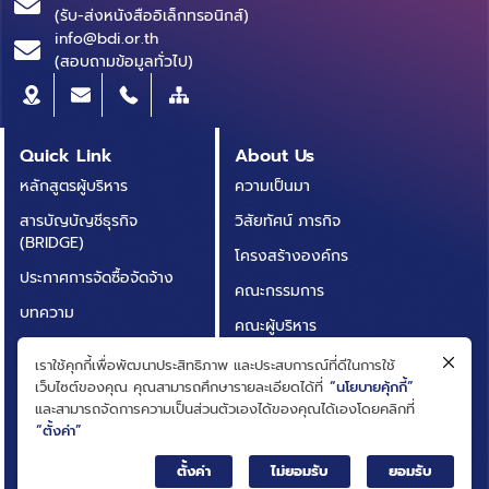
(รับ-ส่งหนังสืออิเล็กทรอนิกส์)
info@bdi.or.th
(สอบถามข้อมูลทั่วไป)
Quick Link
About Us
หลักสูตรผู้บริหาร
ความเป็นมา
สารบัญบัญชีธุรกิจ
วิสัยทัศน์ ภารกิจ
(BRIDGE)
โครงสร้างองค์กร
ประกาศการจัดซื้อจัดจ้าง
คณะกรรมการ
บทความ
คณะผู้บริหาร
รายงานประจำปี
การกำกับดูแลกิจการที่ดี
เราใช้คุกกี้เพื่อพัฒนาประสิทธิภาพ และประสบการณ์ที่ดีในการใช้
เอกสารเผยแพร่
เว็บไซต์ของคุณ คุณสามารถศึกษารายละเอียดได้ที่
“นโยบายคุ้กกี้”
กฎหมายที่เกี่ยวข้อง
และสามารถจัดการความเป็นส่วนตัวเองได้ของคุณได้เองโดยคลิกที่
อินโฟกราฟิก
นโยบายและแผนสถาบัน
“ตั้งค่า”
กิจกรรมที่น่าสนใจ
ผลการดำเนินงาน
ตั้งค่า
ไม่ยอมรับ
ยอมรับ
ติดต่อเรา