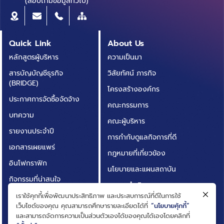
(สอบถามข้อมูลทั่วไป)
Quick Link
About Us
หลักสูตรผู้บริหาร
ความเป็นมา
สารบัญบัญชีธุรกิจ
วิสัยทัศน์ ภารกิจ
(BRIDGE)
โครงสร้างองค์กร
ประกาศการจัดซื้อจัดจ้าง
คณะกรรมการ
บทความ
คณะผู้บริหาร
รายงานประจำปี
การกำกับดูแลกิจการที่ดี
เอกสารเผยแพร่
กฎหมายที่เกี่ยวข้อง
อินโฟกราฟิก
นโยบายและแผนสถาบัน
กิจกรรมที่น่าสนใจ
ผลการดำเนินงาน
ติดต่อเรา
เราใช้คุกกี้เพื่อพัฒนาประสิทธิภาพ และประสบการณ์ที่ดีในการใช้
ความโปร่งใสในการดำเนิน
เว็บไซต์ของคุณ คุณสามารถศึกษารายละเอียดได้ที่
“นโยบายคุ้กกี้”
คำถามที่พบบ่อย
งาน (ITA)
และสามารถจัดการความเป็นส่วนตัวเองได้ของคุณได้เองโดยคลิกที่