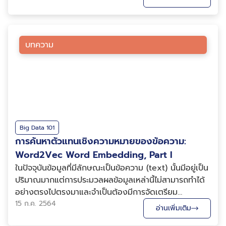
สองโมเดลนี้มาทำการสร้างตัวแทนเชิงความหมายของคำ
และเอกสาร พร้อมทั้งลองเขียนโค้ดง่ายๆ เพื่อลองประยุกต์
ใช้งา...
บทความ
Big Data 101
การค้นหาตัวแทนเชิงความหมายของข้อความ:
Word2Vec Word Embedding, Part I
ในปัจจุบันข้อมูลที่มีลักษณะเป็นข้อความ (text) นั้นมีอยู่เป็น
ปริมาณมากแต่การประมวลผลข้อมูลเหล่านี้ไม่สามารถทำได้
อย่างตรงไปตรงมาและจำเป็นต้องมีการจัดเตรียม
(preprocess) ให้อยู่ในลักษณะที่เหมาะสมแก่การนำไป
15 ก.ค. 2564
อ่านเพิ่มเติม
คำนวณได้เสียก่อน ซึ่งการจัดเตรียมข้อมูลเหล่านี้สามารถ