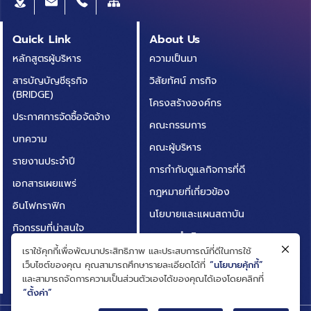
Quick Link
About Us
หลักสูตรผู้บริหาร
ความเป็นมา
สารบัญบัญชีธุรกิจ
วิสัยทัศน์ ภารกิจ
(BRIDGE)
โครงสร้างองค์กร
ประกาศการจัดซื้อจัดจ้าง
คณะกรรมการ
บทความ
คณะผู้บริหาร
รายงานประจำปี
การกำกับดูแลกิจการที่ดี
เอกสารเผยแพร่
กฎหมายที่เกี่ยวข้อง
อินโฟกราฟิก
นโยบายและแผนสถาบัน
กิจกรรมที่น่าสนใจ
ผลการดำเนินงาน
ติดต่อเรา
เราใช้คุกกี้เพื่อพัฒนาประสิทธิภาพ และประสบการณ์ที่ดีในการใช้
ความโปร่งใสในการดำเนิน
เว็บไซต์ของคุณ คุณสามารถศึกษารายละเอียดได้ที่
“นโยบายคุ้กกี้”
คำถามที่พบบ่อย
งาน (ITA)
และสามารถจัดการความเป็นส่วนตัวเองได้ของคุณได้เองโดยคลิกที่
“ตั้งค่า”