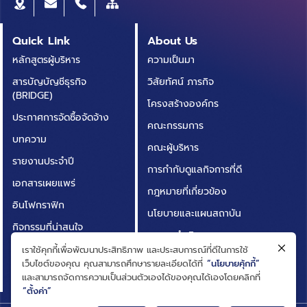
Quick Link
About Us
หลักสูตรผู้บริหาร
ความเป็นมา
สารบัญบัญชีธุรกิจ
วิสัยทัศน์ ภารกิจ
(BRIDGE)
โครงสร้างองค์กร
ประกาศการจัดซื้อจัดจ้าง
คณะกรรมการ
บทความ
คณะผู้บริหาร
รายงานประจำปี
การกำกับดูแลกิจการที่ดี
เอกสารเผยแพร่
กฎหมายที่เกี่ยวข้อง
อินโฟกราฟิก
นโยบายและแผนสถาบัน
กิจกรรมที่น่าสนใจ
ผลการดำเนินงาน
ติดต่อเรา
เราใช้คุกกี้เพื่อพัฒนาประสิทธิภาพ และประสบการณ์ที่ดีในการใช้
ความโปร่งใสในการดำเนิน
เว็บไซต์ของคุณ คุณสามารถศึกษารายละเอียดได้ที่
“นโยบายคุ้กกี้”
คำถามที่พบบ่อย
งาน (ITA)
และสามารถจัดการความเป็นส่วนตัวเองได้ของคุณได้เองโดยคลิกที่
“ตั้งค่า”