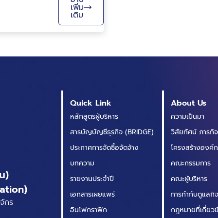
คอมพิวเตอร์ในการระบุ
เพิ่ม
เติม
และวิเคราะห์วัตถุที่อยู่ใน
รูปภาพ ซึ่งการใช้งานนั้น
สามารถประยุกต์ใช้ใน
หลายรูปแบบ ตัวอย่าง
เช่น การระบุใบหน้าใน
ภาพถ่ายที่เวลาพนักงาน
ต้องเข้าตึกหรือที่เห็น
ตามหนัง การระบุสินค้า
Quick Link
About Us
ในคลังสินค้า รวมไปถึง
หลักสูตรผู้บริหาร
ความเป็นมา
ในปัจจุบันที่ร...
สารบัญบัญชีธุรกิจ (BRIDGE)
วิสัยทัศน์ ภารกิ
ประกาศการจัดซื้อจัดจ้าง
โครงสร้างองค์
บทความ
คณะกรรมการ
น)
รายงานประจำปี
คณะผู้บริหาร
ation)
เอกสารเผยแพร่
การกำกับดูแลกิจก
จักร
อินโฟกราฟิก
กฎหมายที่เกี่ยว