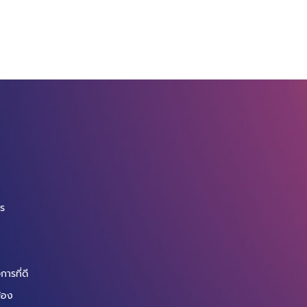
จ
กร
ารที่ดี
ข้อง