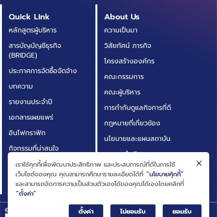
Quick Link
About Us
หลักสูตรผู้บริหาร
ความเป็นมา
สารบัญบัญชีธุรกิจ
วิสัยทัศน์ ภารกิจ
(BRIDGE)
โครงสร้างองค์กร
ประกาศการจัดซื้อจัดจ้าง
คณะกรรมการ
บทความ
คณะผู้บริหาร
รายงานประจำปี
การกำกับดูแลกิจการที่ดี
เอกสารเผยแพร่
กฎหมายที่เกี่ยวข้อง
อินโฟกราฟิก
นโยบายและแผนสถาบัน
กิจกรรมที่น่าสนใจ
ผลการดำเนินงาน
ติดต่อเรา
เราใช้คุกกี้เพื่อพัฒนาประสิทธิภาพ และประสบการณ์ที่ดีในการใช้
ความโปร่งใสในการดำเนิน
เว็บไซต์ของคุณ คุณสามารถศึกษารายละเอียดได้ที่
“นโยบายคุ้กกี้”
คำถามที่พบบ่อย
งาน (ITA)
และสามารถจัดการความเป็นส่วนตัวเองได้ของคุณได้เองโดยคลิกที่
“ตั้งค่า”
© Big Data Institute |
Privacy Notice
ตั้งค่า
ไม่ยอมรับ
ยอมรับ