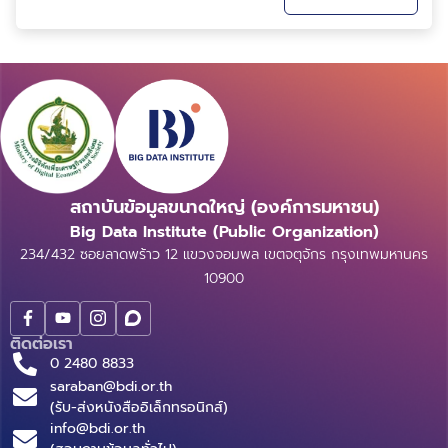
และทำการตัดสินใจในระดับองค์กร โดย nRoad เป็น
แพลตฟอร์มที่สร้างมาเพื่อการประมวลผลภาษาธ...
สถาบันข้อมูลขนาดใหญ่ (องค์การมหาชน)
Big Data Institute (Public Organization)
234/432 ซอยลาดพร้าว 12 แขวงจอมพล เขตจตุจักร กรุงเทพมหานคร
10900
ติดต่อเรา
0 2480 8833
saraban@bdi.or.th
(รับ-ส่งหนังสืออิเล็กทรอนิกส์)
info@bdi.or.th