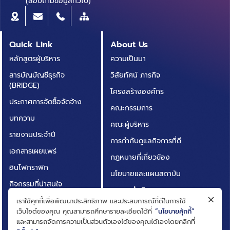
(สอบถามข้อมูลทั่วไป)
Quick Link
About Us
หลักสูตรผู้บริหาร
ความเป็นมา
สารบัญบัญชีธุรกิจ
วิสัยทัศน์ ภารกิจ
(BRIDGE)
โครงสร้างองค์กร
ประกาศการจัดซื้อจัดจ้าง
คณะกรรมการ
บทความ
คณะผู้บริหาร
รายงานประจำปี
การกำกับดูแลกิจการที่ดี
เอกสารเผยแพร่
กฎหมายที่เกี่ยวข้อง
อินโฟกราฟิก
นโยบายและแผนสถาบัน
กิจกรรมที่น่าสนใจ
ผลการดำเนินงาน
ติดต่อเรา
เราใช้คุกกี้เพื่อพัฒนาประสิทธิภาพ และประสบการณ์ที่ดีในการใช้
ความโปร่งใสในการดำเนิน
เว็บไซต์ของคุณ คุณสามารถศึกษารายละเอียดได้ที่
“นโยบายคุ้กกี้”
คำถามที่พบบ่อย
งาน (ITA)
และสามารถจัดการความเป็นส่วนตัวเองได้ของคุณได้เองโดยคลิกที่