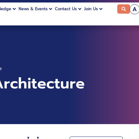
A
ledge
News & Events
Contact Us
Join Us
e
Architecture