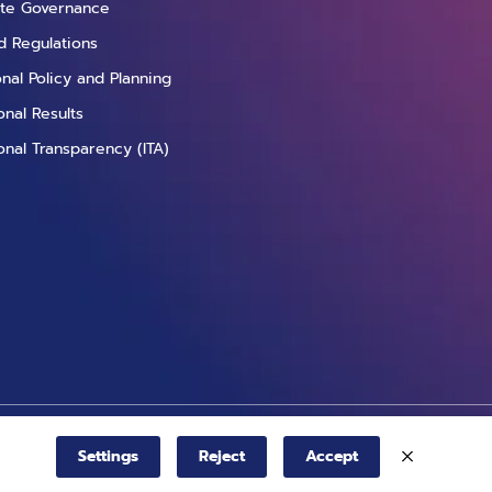
te Governance
d Regulations
ional Policy and Planning
nal Results
onal Transparency (ITA)
Settings
Reject
Accept