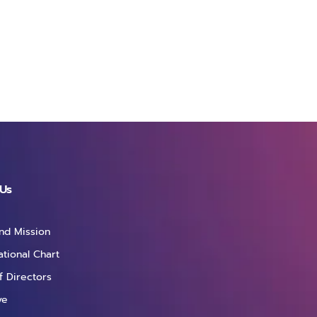
Us
and Mission
ational Chart
f Directors
ve