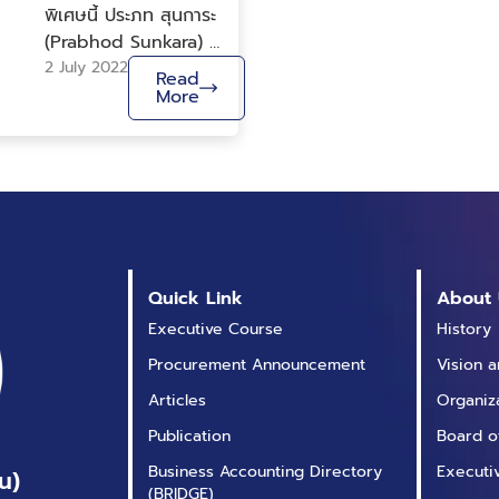
พิเศษนี้ ประภท สุนการะ
(Prabhod Sunkara) ผู้
ร่วมก่อตั้งและ COO
2 July 2022
Read
ของบริษัท nRoad, Inc.
More
ได้พูดถึงเรื่องของการที่
องค์กรต่าง ๆ พึ่งพา
ข้อมูลที่ไม่มีโครงสร้าง
มากขึ้นเพื่อจุดประสงค์
ในการวิเคราะห์ กำกับ
ดูแล และทำการตัดสินใจ
ในระดับองค์กร โดย
Quick Link
About 
nRoad เป็น
Executive Course
History
แพลตฟอร์มที่สร้างมา
เพื่อการประมวลผลภาษา
Procurement Announcement
Vision 
ธรรมชาติ (NLP) สำหรับ
Articles
Organiz
ข้อมูลที่ไม่มีโครงสร้างใน
Publication
Board o
ส่วนการบริการทางด้าน
การเงินและเป็นบริษัท
Business Accounting Directory
Executi
น)
(BRIDGE)
แรกที่ประกาศ “สงคราม