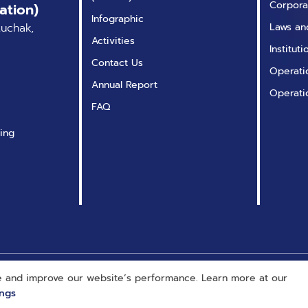
Corpora
ation)
กับการทำงานแบบใช้
Infographic
tuchak,
Laws an
เอกสาร” ก่อนจะมี
Activities
nRoad ประภทดำรง
Institut
Contact Us
ตำแหน่งผู้นำหลากหลาย
Operatio
ตำแหน่งในด้านการ
Annual Report
Operati
พัฒนาผลิตภัณฑ์ การ
FAQ
ปฏิบัติการ และ
Solution
ing
Architecture
(ตำแหน่งงานที่หา
ทางออกของปัญหาต่าง
ๆ) เขามี Passion ใน
การสร้าง AI Solutions
ที่เน้นผลลัพธ์ ซึ่งเขาก็ได้
ประสบความสำเร็จในการ
ปรับปรุงกระบวนการ
 and improve our website’s performance. Learn more at our
ต่าง ๆ ของบริษัทการ
ings
เงินระดับโลกมากมาย