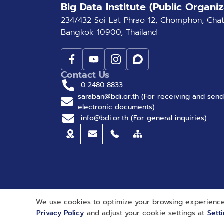
Big Data Institute (Public Organiz
234/432 Soi Lat Phrao 12, Chomphon, Cha
Bangkok 10900, Thailand
Contact Us
0 2480 8833
saraban@bdi.or.th (For receiving and send
electronic documents)
info@bdi.or.th (For general inquiries)
© Big Data Institute |
Privacy Policy
Web Setting
We use cookies to optimize your browsing experience
Privacy Policy
and adjust your cookie settings at
Sett