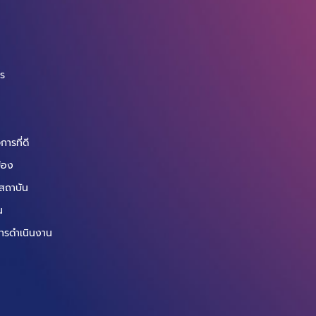
จ
กร
ารที่ดี
ข้อง
สถาบัน
น
ารดำเนินงาน