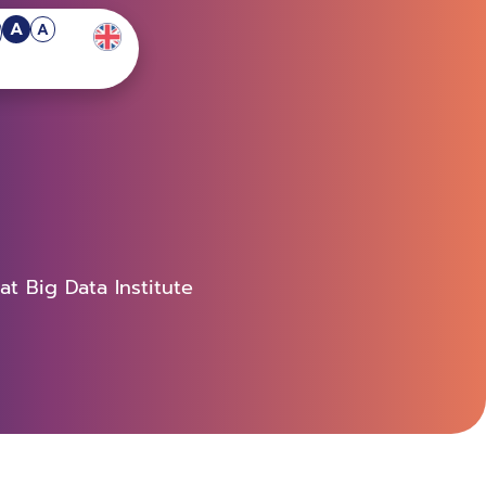
A
A
t Big Data Institute