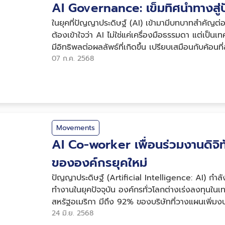
AI Governance: เข็มทิศนำทางสู่ปั
ในยุคที่ปัญญาประดิษฐ์ (AI) เข้ามามีบทบาทสำคัญต่อก
ต้องเข้าใจว่า AI ไม่ใช่แค่เครื่องมือธรรมดา แต่เป็นเ
มีอิทธิพลต่อผลลัพธ์ที่เกิดขึ้น เปรียบเสมือนกับค้อน
เตรียม...
07 ก.ค. 2568
Movements
AI Co-worker เพื่อนร่วมงานดิจ
ขององค์กรยุคใหม่
ปัญญาประดิษฐ์ (Artificial Intelligence: AI) กำ
ทำงานในยุคปัจจุบัน องค์กรทั่วโลกต่างเร่งลงทุนในเ
สหรัฐอเมริกา มีถึง 92% ของบริษัทที่วางแผนเพิ่ม
น้อยที่เชื่อมั่นว่าบริษัทของตนมี...
24 มิ.ย. 2568