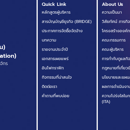
Quick Link
About Us
หลักสูตรผู้บริหาร
ความเป็นมา
สารบัญบัญชีธุรกิจ (BRIDGE)
วิสัยทัศน์ ภารกิ
ประกาศการจัดซื้อจัดจ้าง
โครงสร้างองค์
บทความ
คณะกรรมการ
น)
รายงานประจำปี
คณะผู้บริหาร
ation)
เอกสารเผยแพร่
การกำกับดูแลกิจก
จักร
อินโฟกราฟิก
กฎหมายที่เกี่ยว
กิจกรรมที่น่าสนใจ
นโยบายและแผน
ติดต่อเรา
ผลการดำเนินงา
คำถามที่พบบ่อย
ความโปร่งใสในก
(ITA)