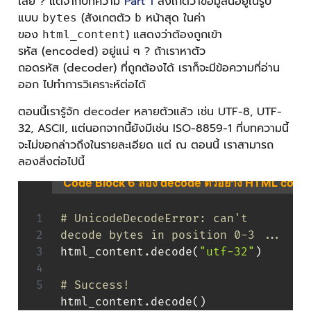
เลย ? แต่จากบทความ
Part 1
สังเกตว่าข้อมูลนี้อยู่ในรูป
แบบ
(สังเกตตัว
หน้าสุด ในค่า
bytes
b
ของ
) แสดงว่าต้องถูกเข้า
html_content
รหัส (encoded) อยู่แน่ ๆ ? ถ้าเราหาตัว
ถอดรหัส (decoder) ที่ถูกต้องได้ เราก็จะมีข้อความที่อ่าน
ออก ไปทำการวิเคราะห์ต่อได้
ตอนนี้เรารู้จัก decoder หลายตัวแล้ว เช่น UTF-8, UTF-
32, ASCII, แต่นอกจากนี้ยังมีเช่น ISO-8859-1 ที่บทความนี้
จะไม่ขอกล่าวถึงในรายละเอียด แต่ ณ ตอนนี้ เราสามารถ
ลองสิ่งต่อไปนี้
Code Block 6 ลอง decode ตัวอย่าง HTML conten
# UnicodeDecodeError: can't 
decode bytes in position 0-3 ...
html_content
.
decode
(
"utf-32"
)
# Success!
html_content
.
decode
(
)