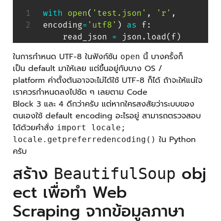
with
open
(
'test.json'
,
'r'
,
encoding
=
'utf8'
)
as
 f
:
    read_json 
=
 json
.
load
(
f
)
ในการกำหนด UTF-8 ในฟังก์ชัน
นี้ บางครั้งก็
open
เป็น default มาให้เลย แต่ขึ้นอยู่กับบาง OS /
platform ค่าตั้งต้นอาจจะไม่ได้ใช้ UTF-8 ก็ได้ ถ้าจะให้แน่ใจ
เราควรกำหนดลงไปชัด ๆ เลยตาม Code
Block 3 และ 4 ดีกว่าครับ แต่หากใครสงสัยว่าระบบของ
ตนเองใช้ default encoding อะไรอยู่ สามารถตรวจสอบ
ได้ด้วยคำสั่ง
import locale;
ใน Python
locale.getpreferredencoding()
ครับ
สร้าง
obj
BeautifulSoup
ect เพื่อทำ Web
Scraping จากข้อมูลภาษา