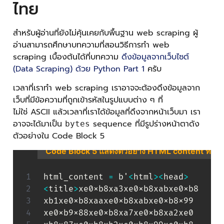
ไทย
สำหรับผู้อ่านที่ยังไม่คุ้นเคยกับพื้นฐาน web scraping ผู้
อ่านสามารถศึกษาบทความที่สอนวิธีการทำ web
scraping เบื้องต้นได้ที่บทความ
ดึงข้อมูลจากเว็บไซต์
(Data Scraping) ด้วย Python Part 1
ครับ
เวลาที่เราทำ web scraping เราอาจจะต้องดึงข้อมูลจาก
เว็บที่มีข้อความที่ถูกเข้ารหัสในรูปแบบต่าง ๆ ที่
ไม่ใช่ ASCII แล้วเวลาที่เราได้ข้อมูลที่ดึงจากหน้าเว็บมา เรา
อาจจะได้มาเป็น
sequence ที่มีรูปร่างหน้าตาดัง
bytes
ตัวอย่างใน Code Block 5
Code Block 5 แสดงตัวอย่าง HTML content ที่เราดึง
html_content 
=
 b'
<
html
>
<
head
>
<
title
>
xe0xb8xa3xe0xb8xabxe0xb8

xb1xe0xb8xaaxe0xb8xabxe0xb8x99

xe0xb9x88xe0xb8xa7xe0xb8xa2xe0
