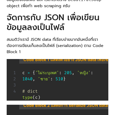
object เพื่อทำ web scraping ครับ
จัดการกับ JSON เพื่อเขียน
ข้อมูลลงเป็นไฟล์
สมมติว่าเรามี JSON data ที่เรียบง่ายมากอันหนึ่งที่เรา
ต้องการเขียนเก็บลงเป็นไฟล์ (serialization) ตาม Code
Block 1
Code Block 1 แสดงตัวอย่าง JSON data เพื่อเขียนข้
c 
=
{
'ไม่ระบุเพศ'
:
205
,
'หญิง'
:
1040
,
'ชาย'
:
510
}
# dict
type
(
c
)
Code Block 2 แสดงการ serialize JSON data เก็บล