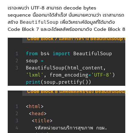
เราจะพบว่า UTF-8 สามารถ decode bytes
sequence นี้ออกมาได้สำเร็จ! นั่นหมายความว่า เราสามารถ
สร้าง
เพื่อวิเคราะห์ข้อมูลที่ได้มาดัง
BeautifulSoup
Code Block 7 และจะได้ผลลัพธ์ออกมาดัง Code Block 8
Code Block 7 แสดงการสร้าง BeautifulSoup obje
from
 bs4 
import
 BeautifulSoup

soup 
=
BeautifulSoup
(
html_content
,
'lxml'
,
 from_encoding
=
'UTF-8'
)
print
(
soup
.
prettify
(
)
)
Code Block 8 แสดงผลลัพธ์ของ BeautifulSoup obj
<
html
>
<
head
>
<
title
>
   รหัสหน่วยงานบริการสุขภาพ กยผ.
