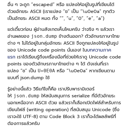
อื่น ๆ จะถูก “escaped” หรือ แปลงให้อยู่ในรูปที่เขียนได้
ด้วยอักขระ ASCII (เราแปลง “ช” เป็น “\u0e0a” ทุกตัว
เป็นอักขระ ASCII หมด ทั้ง “”, “u”, “0”, “e”, “a”)
แต่เดี๋ยวก่อน ผู้อ่านสังเกตเห็นไหมครับ ว่าจริง ๆ แล้วเรา
อ่านผลของ
ข้างต้นออก? ตัวอักษรภาษาไทย
json.dump
ต่าง ๆ ไม่ได้อยู่ในกลุ่มอักขระ ASCII จึงถูกแปลงให้อยู่ในรูป
ของ Unicode code points นั่นเอง! ใน
บทความภาค
แรก
เราได้เรียนรู้ถึงเครื่องมือที่ช่วยให้เราดู Unicode code
points ของตัวอักษรภาษาไทยต่าง ๆ ได้ ดังเช่นที่เรา
แปลง “ช” เป็น
หรือ “\u0e0a” หากเขียนตาม
U+0E0A
แบบที่ json.dump ใช้
รู้อย่างนี้แล้ว วิธีแก้ไขก็คือ เราปรับพารามิเตอร์
ให้
ให้สนับสนุนการ serialize ที่มีตัวอักขระ
json.dump
นอกเหนือจาก ASCII ด้วย แล้วเราก็เลือกเปิดไฟล์สำหรับการ
เขียนไฟล์ (writing operation) ที่สนับสนุน Unicode (ซึ่ง
เราจะใช้ UTF-8) ตาม Code Block 3 เราก็จะได้ผลลัพธ์ที่
ต้องการแล้วครับ