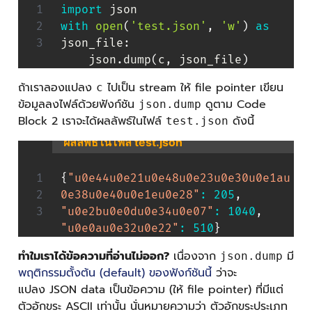
import
with
open
(
'test.json'
,
'w'
)
as
json_file
:
    json
.
dump
(
c
,
 json_file
)
ถ้าเราลองแปลง
ไปเป็น stream ให้ file pointer เขียน
c
ข้อมูลลงไฟล์ด้วยฟังก์ชัน
ดูตาม Code
json.dump
Block 2 เราจะได้ผลลัพธ์ในไฟล์
ดังนี้
test.json
ผลลัพธ์ในไฟล์ test.json
{
"u0e44u0e21u0e48u0e23u0e30u0e1au
0e38u0e40u0e1eu0e28"
:
205
,
"u0e2bu0e0du0e34u0e07"
:
1040
,
"u0e0au0e32u0e22"
:
510
}
ทำใมเราได้ข้อความที่อ่านไม่ออก?
เนื่องจาก
มี
json.dump
พฤติกรรมตั้งต้น (default) ของฟังก์ชันนี้
ว่าจะ
แปลง JSON data เป็นข้อความ (ให้ file pointer) ที่มีแต่
ตัวอักขระ ASCII เท่านั้น นั่นหมายความว่า ตัวอักขระประเภท