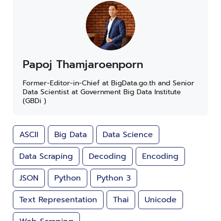
Papoj Thamjaroenporn
Former-Editor-in-Chief at BigData.go.th and Senior
Data Scientist at Government Big Data Institute
(GBDi )
ASCII
Big Data
Data Science
Data Scraping
Decoding
Encoding
JSON
Python
Python 3
Text Representation
Thai
Unicode