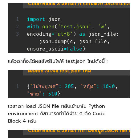
Code Block 3 แสดงการ serialize JSON data เก็บล
import
with
open
(
'test.json'
,
'w'
,
encoding
=
'utf8'
)
as
 json_file
:
    json
.
dump
(
c
,
 json_file
,
ensure_ascii
=
False
)
แล้วเราก็จะได้ผลลัพธ์ในไฟล์ test.json ใหม่ดังนี้ :
ผลลัพธ์ในไฟล์ test.json ใหม่
{
"ไม่ระบุเพศ"
:
205
,
"หญิง"
:
1040
,
"ชาย"
:
510
}
เวลาเรา load JSON file กลับเข้ามาใน Python
environment ก็สามารถทำได้ง่าย ๆ ดัง Code
Block 4 ครับ
Code Block 4 แสดงการอ่านข้อมูล JSON file ที่ม