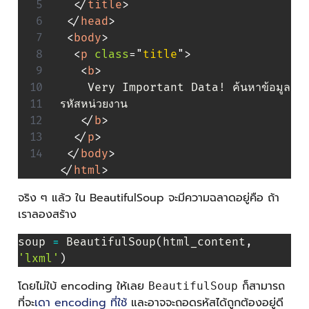
</
title
>
</
head
>
<
body
>
<
p
class
=
"
title
"
>
<
b
>
    Very Important Data! ค้นหาข้อมูล
รหัสหน่วยงาน

</
b
>
</
p
>
</
body
>
</
html
>
จริง ๆ แล้ว ใน BeautifulSoup จะมีความฉลาดอยู่คือ ถ้า
เราลองสร้าง
soup 
=
 BeautifulSoup
(
html_content
,
'lxml'
)
โดยไม่ใบ้ encoding ให้เลย
ก็สามารถ
BeautifulSoup
ที่จะ
เดา encoding ที่ใช้
และอาจจะถอดรหัสได้ถูกต้องอยู่ดี