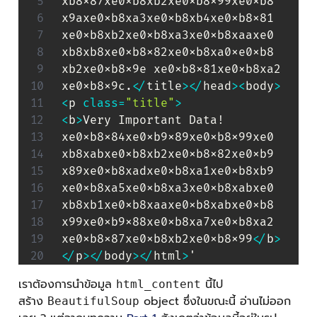
xb8x87xe0xb8xb2xe0xb8x99xe0xb8

x9axe0xb8xa3xe0xb8xb4xe0xb8x81

xe0xb8xb2xe0xb8xa3xe0xb8xaaxe0

xb8xb8xe0xb8x82xe0xb8xa0xe0xb8

xb2xe0xb8x9e xe0xb8x81xe0xb8xa2

xe0xb8x9c
.
<
/
title
>
<
/
head
>
<
body
>
<
p 
class
=
"title"
>
<
b
>
Very Important Data!

xe0xb8x84xe0xb9x89xe0xb8x99xe0

xb8xabxe0xb8xb2xe0xb8x82xe0xb9

x89xe0xb8xadxe0xb8xa1xe0xb8xb9

xe0xb8xa5xe0xb8xa3xe0xb8xabxe0

xb8xb1xe0xb8xaaxe0xb8xabxe0xb8

x99xe0xb9x88xe0xb8xa7xe0xb8xa2

xe0xb8x87xe0xb8xb2xe0xb8x99
<
/
b
>
<
/
p
>
<
/
body
>
<
/
html
>
'
เราต้องการนำข้อมูล
นี้ไป
html_content
สร้าง
object ซึ่งในขณะนี้ อ่านไม่ออก
BeautifulSoup