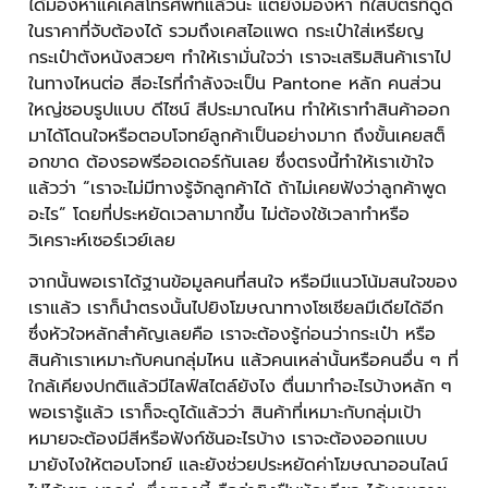
ได้มองหาแค่เคสโทรศัพท์แล้วนะ แต่ยังมองหา ที่ใส่บัตรที่ดูดี
ในราคาที่จับต้องได้ รวมถึงเคสไอแพด กระเป๋าใส่เหรียญ
กระเป๋าตังหนังสวยๆ ทำให้เรามั่นใจว่า เราจะเสริมสินค้าเราไป
ในทางไหนต่อ สีอะไรที่กำลังจะเป็น Pantone หลัก คนส่วน
ใหญ่ชอบรูปแบบ ดีไซน์ สีประมาณไหน ทำให้เราทำสินค้าออก
มาได้โดนใจหรือตอบโจทย์ลูกค้าเป็นอย่างมาก ถึงขั้นเคยสต็
อกขาด ต้องรอพรีออเดอร์กันเลย ซึ่งตรงนี้ทำให้เราเข้าใจ
แล้วว่า “เราจะไม่มีทางรู้จักลูกค้าได้ ถ้าไม่เคยฟังว่าลูกค้าพูด
อะไร” โดยที่ประหยัดเวลามากขึ้น ไม่ต้องใช้เวลาทำหรือ
วิเคราะห์เซอร์เวย์เลย
จากนั้นพอเราได้ฐานข้อมูลคนที่สนใจ หรือมีแนวโน้มสนใจของ
เราแล้ว เราก็นำตรงนั้นไปยิงโฆษณาทางโซเชียลมีเดียได้อีก
ซึ่งหัวใจหลักสำคัญเลยคือ เราจะต้องรู้ก่อนว่ากระเป๋า หรือ
สินค้าเราเหมาะกับคนกลุ่มไหน แล้วคนเหล่านั้นหรือคนอื่น ๆ ที่
ใกล้เคียงปกติแล้วมีไลฟ์สไตล์ยังไง ตื่นมาทำอะไรบ้างหลัก ๆ
พอเรารู้แล้ว เราก็จะดูได้แล้วว่า สินค้าที่เหมาะกับกลุ่มเป้า
หมายจะต้องมีสีหรือฟังก์ชันอะไรบ้าง เราจะต้องออกแบบ
มายังไงให้ตอบโจทย์ และยังช่วยประหยัดค่าโฆษณาออนไลน์