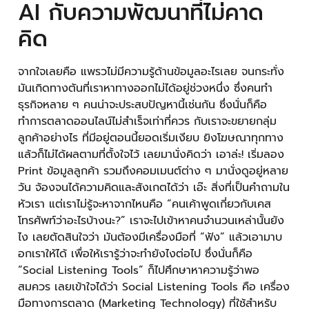
AI กับความพัฒนาที่ไม่คาด
คิด
จากใจเลยคือ แพรวไม่มีความรู้ด้านข้อมูลอะไรเลย จนกระทั่ง
มันเกิดทางตันที่เราหาทางออกไม่ได้อยู่ช่วงหนึ่ง ซึ่งคนทำ
ธุรกิจหลาย ๆ คนน่าจะประสบปัญหานี้เช่นกัน ซึ่งนั่นก็คือ
ทำการตลาดออนไลน์ไม่สำเร็จเท่าที่ควร กับเราจะขยายกลุ่ม
ลูกค้าอย่างไร ที่มีอยู่ตอนนี้ยอดเริ่มเงียบ ยิงโฆษณาทุกทาง
แล้วก็ไม่ได้ผลตามที่ตั้งใจไว้ เลยมานั่งคิดว่า เอาล่ะ! เริ่มลอง
Print ข้อมูลลูกค้า รวมถึงคอมเมนต์ต่าง ๆ มานั่งดูอยู่หลาย
วัน จ้องจนได้ความคิดและสังเกตได้ว่า เอ๊ะ สิ่งที่เป็นคำถามใน
หัวเรา แต่เราไม่รู้จะหาจากไหนคือ “คนเค้าพูดเกี่ยวกับเคส
โทรศัพท์ว่าอะไรบ้างนะ?” เราจะไปเข้าหาคนจำนวนเหล่านั้นยัง
ไง เลยตัดสินใจว่า มันต้องมีเครื่องมือที่ “ฟัง” แล้วเอามาบ
อกเราให้ได้ เพื่อให้เรารู้ว่าจะทำยังไงต่อไป ซึ่งนั่นก็คือ
“Social Listening Tools” ก็ไปศึกษาหาความรู้ว่าพอ
สมควร เลยเข้าใจได้ว่า Social Listening Tools คือ เครื่อง
มือทางการตลาด (Marketing Technology) ที่ใช้สำหรับ