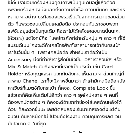
ใช่ค่ะ เราชอบเครื่องหนังคุณภาพเป็นทุนเดิมอยู่แล้วด้วย
เพราะเครื่องหนังบ่งบอกถึงความสำเร็จ ความมั่นคง และอะไร
หลาย ๆ อย่าง ธุรกิจของแพรวเริ่มต้นจากการความชอบส่วน
ตัว ที่แพรวชอบเปลี่ยนเคสมือถือ ประกอบกับเราชอบพวก
แฟชั่นอยู่แล้วเป็นทุนเดิม คือเราไม่ได้คลั่งเคสขนาดนั้นนะคะ
(หัวเราะ) แต่โจทย์คือ “เคสโทรศัพท์สำหรับหนุ่ม ๆ สาว ๆ ที่ใช้
แบรนด์เนม”คงจะดีถ้าเคสโทรศัพท์เราสามารถเข้ากับกระเป๋า
เราในวันนั้น ๆ เพราะเคสมือถือ สำหรับเราถือว่าเป็น
Accessory นึงที่ทำให้เรารู้สึกมั่นใจขึ้น เวลาเราสวมใส่ หรือ
Mix & Match กับสิ่งของที่เราใช้เป็นประจำ เช่น Card
Holder หรือกุญแจรถ บวกกับสังเกตเห็นสาว ๆ ส่วนใหญ่ที่
สะพาย Chanel เราก็จะมีภาพขึ้นมาว่า ถ้าเค้ามีเคสมือถือหนัง
คาเวียร์ที่์แมตช์กับกระเป๋า ก็คงจะ Complete Look ขึ้น
แล้วเราก็คิดเพิ่มเติมไปอีกว่า สาว ๆ ยุคใหม่หลาย ๆ คนที่
ต้องพกบัตรต่าง ๆ ก็คงจะดีถ้าเราทำช่องใส่เคสด้านหลังได้
ด้วย ก็สะดวกขึ้นนะ เลยตัดสินลองเริ่มมาเทสเองตั้งแต่ต้น
จนจบ ค้นหาหนังที่ใช่ ไปจนถึงโรงงาน ควบคุมการผลิต จน
มั่นใจมาก ๆ ในที่สุด