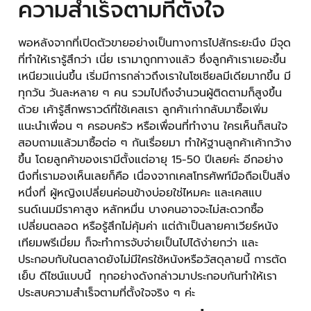
ความสำเร็จตามที่ตั้งใจ
พอหลังจากที่เปิดตัวขายอย่างเป็นทางการไปสักระยะนึง มีจุด
ที่ทำให้เรารู้สึกว่า เนี่ย เรามาถูกทางแล้ว ซึ่งลูกค้าเราเยอะขึ้น
เหนียวแน่นขึ้น เริ่มมีการกล่าวถึงเราในโซเชียลมีเดียมากขึ้น มี
ทุกวัน วันละหลาย ๆ คน รวมไปถึงจำนวนผู้ติดตามก็สูงขึ้น
ด้วย เค้ารู้สึกพราวด์ที่ใช้เคสเรา ลูกค้าเก่ากลับมาซื้อเพิ่ม
แนะนำเพื่อน ๆ ครอบครัว หรือเพื่อนที่ทำงาน ใครเห็นก็สนใจ
สอบถามแล้วมาซื้อต่อ ๆ กันเรื่อยมา ทำให้ฐานลูกค้าเค้ากว้าง
ขึ้น โดยลูกค้าของเรามีตั้งแต่อายุ 15-50 ปีเลยค่ะ อีกอย่าง
นึงที่เรามองเห็นเลยก็คือ เนื่องจากเคสโทรศัพท์มือถือเป็นสิ่ง
หนึ่งที่ ผู้หญิงเปลี่ยนค่อนข้างบ่อยใช่ไหมคะ และเคสแบ
รนด์เนมมีราคาสูง หลักหมื่น บางคนอาจจะไม่สะดวกซื้อ
เปลี่ยนตลอด หรือรู้สึกไม่คุ้มค่า แต่ถ้าเป็นลายคาเวียร์หนัง
เทียมพรีเมี่ยม ก็จะทำการจับจ่ายเป็นไปได้ง่ายกว่า และ
ประกอบกับในตลาดยังไม่มีใครใช้หนังหรือวัสดุลายนี้ การตัด
เย็บ ดีไซน์แบบนี้ ทุกอย่างดังกล่าวมาประกอบกันทำให้เรา
ประสบความสำเร็จตามที่ตั้งใจจริง ๆ ค่ะ