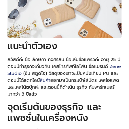
แนะนำตัวเอง
สวัสดีค่ะ ชื่อ ลักษิกา กิจศิริสิน ชื่อเล่นชื่อแพรวค่ะ อายุ 25 ปี
ตอนนี้ทำธุรกิจเกี่ยวกับ เคสโทรศัพท์ไอโฟน ชื่อแบรนด์
Zene
Studio
(ซีน สตูดิโอ) วัสดุของเราจะเป็นหนังเทียม PU และ
ตอนนี้ได้แตกไลน์
สินค้า
ออกมาเป็นกระเป๋าใส่บัตร เคสไอแพด
และเคสโน้ตบุ๊กค่ะ และตอนนี้ก็ดำเนิน ธุรกิจ กับพาร์ทเนอร์
มากว่า 3 ปีแล้ว
จุดเริ่มต้นของธุรกิจ และ
แพชชั่นในเครื่องหนัง