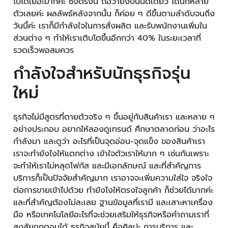
ไปได้เยอะมากค่ะ ซึ่งตรงนี้ ถือว่ายิงปืนนัดเดียว ได้นกหลาย
ตัวเลยค่ะ ผลลัพธ์หลังจากนั้น ก็ค่อย ๆ ดีขึ้นตามลำดับจนถึง
วันนี้ค่ะ เราก็มีกำลังใจในการสั่งผลิต และรับพนักงานเพิ่มใน
ส่วนต่าง ๆ ทำให้เราเติบโตขึ้นอีกกว่า 40% ในระยะเวลาที่
รวดเร็วพอสมควร
กำลังใจสำหรับนักธุรกิจรุ่น
ใหม่
ธุรกิจไม่มีสูตรที่ตายตัวจริง ๆ ขึ้นอยู่กับสินค้าเรา และหลาย ๆ
อย่างประกอบ อยากให้ลองดูเทรนด์ ศึกษาตลาดก่อน ว่าอะไร
กำลังมา และดูว่า อะไรที่เป็นจุดอ่อน-จุดแข็ง ของสินค้าเรา
เราจะทำยังไงให้แตกต่าง เข้าใจตัวเราให้มาก ๆ เช่นกันเพราะ
จะทำให้เราไม่หลุดโฟกัส และมีเอกลักษณ์ และที่สำคัญการ
บริการก็เป็นปัจจัยสำคัญมาก เราอาจจะเพิ่มความใส่ใจ จริงใจ
ต่อการขายเข้าไปด้วย ทำยังไงให้ตรงใจลูกค้า ก็ช่วยได้มากค่ะ
และที่สำคัญต้องไม่ละเลย ฐานข้อมูลที่เรามี และเสาะหาเครื่อง
มือ หรือเทคโนโลยีอะไรที่จะช่วยเสริมให้ธุรกิจหรือคำถามเราที่
สงสัยถูกตอบได้ ธุรกิจสมัยนี้ คือศิลปะ การบริการ และ