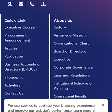
Quick Link
About Us
Executive Course
History
Procurement
Vision and Mission
Announcement
Organizational Chart
Articles
Board of Directors
Publication
Executive
Business Accounting
Corporate Governance
Directory (BRIDGE)
Laws and Regulations
Infographic
Institutional Policy and
Activities
Planning
Contact Us
Operational Results
Annual Report
Operational
We use cookies to optimize your browsing experience
FAQ
Transparency (ITA)
and improve our website’s performance. Learn more at