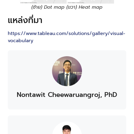
(ซ้าย) Dot map (ขวา) Heat map
แหล่งที่มา
https://www.tableau.com/solutions/gallery/visual-
vocabulary
Nontawit Cheewaruangroj, PhD