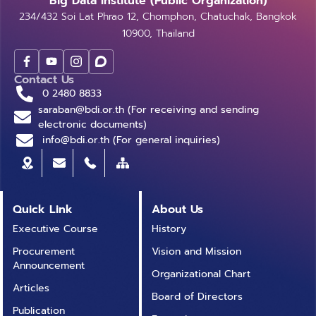
Big Data Institute (Public Organization)
234/432 Soi Lat Phrao 12, Chomphon, Chatuchak, Bangkok
10900, Thailand
Contact Us
0 2480 8833
saraban@bdi.or.th (For receiving and sending
electronic documents)
info@bdi.or.th (For general inquiries)
Quick Link
About Us
Executive Course
History
Procurement
Vision and Mission
Announcement
Organizational Chart
Articles
Board of Directors
Publication