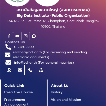
สถาบันข้อมูลขนาดใหญ่ (องค์การมหาชน)
Big Data Institute (Public Organization)
234/432 Soi Lat Phrao 12, Chomphon, Chatuchak, Bangkok
10900, Thailand
Contact Us
0 2480 8833
saraban@bdi.or.th (For receiving and sending
electronic documents)
info@bdi.or.th (For general inquiries)
Quick Link
About Us
Executive Course
History
Procurement
Vision and Mission
Announcement