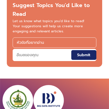
Suggest Topics You'd Like to
Read
Let us know what topics you’d like to read!
Your suggestions will help us create more
engaging and relevant articles.
Submit