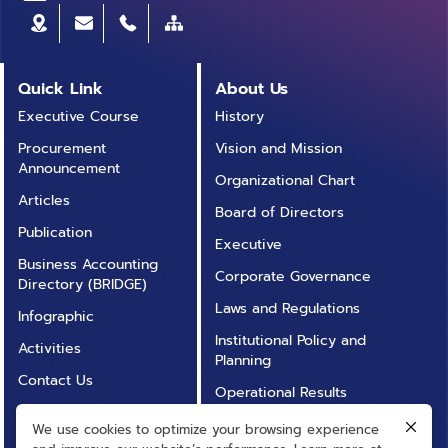
Quick Link
About Us
Executive Course
History
Procurement
Vision and Mission
Announcement
Organizational Chart
Articles
Board of Directors
Publication
Executive
Business Accounting
Corporate Governance
Directory (BRIDGE)
Laws and Regulations
Infographic
Institutional Policy and
Activities
Planning
Contact Us
Operational Results
Annual Report
Operational
We use cookies to optimize your browsing experience
FAQ
Transparency (ITA)