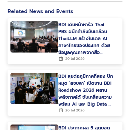
Related News and Events
BDI เดินหน้าหารือ Thai
PBS ผนึกกำลังขับเคลื่อน
ThaiLLM สร้างโมเดล AI
ภาษาไทยของประเทศ ด้วย
ข้อมูลคุณภาพจากสื่อ
สาธารณะ
20 Jul 2026
BDI ลุยต่อภูมิภาคที่สอง ปัก
หมุด ‘สงขลา’ เปิดงาน BDI
Roadshow 2026 ผสาน
พลังภาคใต้ ขับเคลื่อนความ
พร้อม AI และ Big Data สู่
การพัฒนาเมืองและ
20 Jul 2026
เศรษฐกิจแห่งอนาคต
BDI ประกาศผล 5 สุดยอด