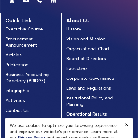
Quick Link
About Us
Executive Course
History
Procurement
Vision and Mission
Announcement
Organizational Chart
Articles
Board of Directors
Publication
Executive
Business Accounting
Corporate Governance
Directory (BRIDGE)
Laws and Regulations
Infographic
Institutional Policy and
Activities
Planning
Contact Us
Operational Results
Annual Report
Operational
We use cookies to optimize your browsing experience
FAQ
Transparency (ITA)
and improve our website’s performance. Learn more at
our
Privacy Policy
and adjust your cookie settings at