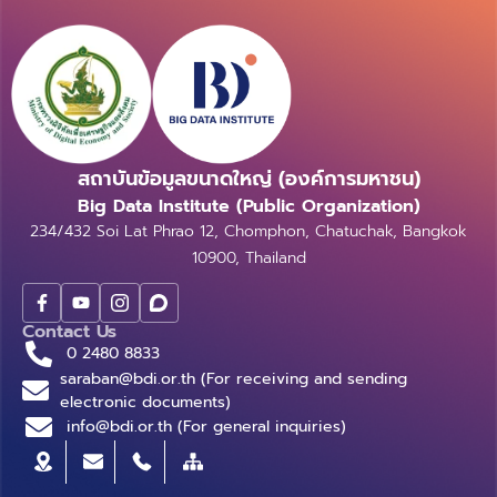
สถาบันข้อมูลขนาดใหญ่ (องค์การมหาชน)
Big Data Institute (Public Organization)
234/432 Soi Lat Phrao 12, Chomphon, Chatuchak, Bangkok
10900, Thailand
Contact Us
0 2480 8833
saraban@bdi.or.th (For receiving and sending
electronic documents)
info@bdi.or.th (For general inquiries)