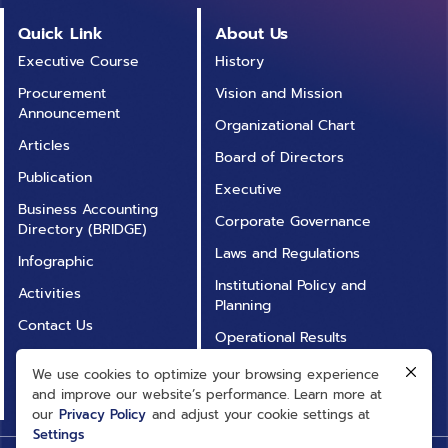
Quick Link
About Us
Executive Course
History
Procurement
Vision and Mission
Announcement
Organizational Chart
Articles
Board of Directors
Publication
Executive
Business Accounting
Corporate Governance
Directory (BRIDGE)
Laws and Regulations
Infographic
Institutional Policy and
Activities
Planning
Contact Us
Operational Results
Annual Report
Operational
We use cookies to optimize your browsing experience
FAQ
Transparency (ITA)
and improve our website’s performance. Learn more at
our
Privacy Policy
and adjust your cookie settings at
Settings