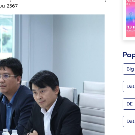
ายน 2567
Pop
Big
Dat
DE
Dat