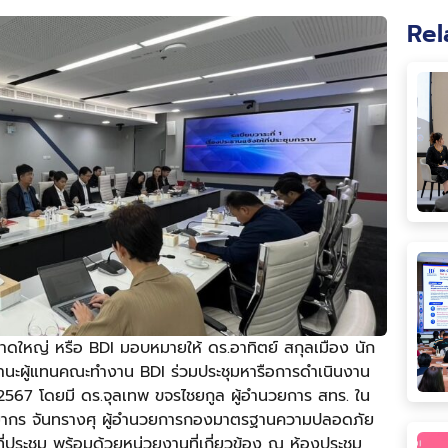
Rel
นาดใหญ่ หรือ BDI มอบหมายให้ ดร.อาทิตย์ สกุลเมือง นัก
 ในฐานะผู้แทนคณะทำงาน BDI ร่วมประชุมหารือการดำเนินงาน
/2567 โดยมี ดร.จุลเทพ ขจรไชยกูล ผู้อำนวยการ สทร. ใน
ทยากร จันทรางศุ ผู้อำนวยการกองมาตรฐานความปลอดภัย
ประชุม พร้อมด้วยหน่วยงานที่เกี่ยวข้อง ณ ห้องประชุม