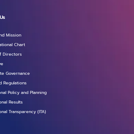
Us
and Mission
ational Chart
f Directors
ve
te Governance
d Regulations
ional Policy and Planning
nal Results
onal Transparency (ITA)