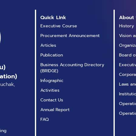
Quick Link
About 
Executive Course
History
Procurement Announcement
Vision 
Articles
Organiz
Publication
Board o
Business Accounting Directory
Executi
น)
(BRIDGE)
Corpora
ation)
Infographic
tuchak,
Laws an
Activities
Institut
Contact Us
Operatio
Annual Report
Operati
FAQ
ing