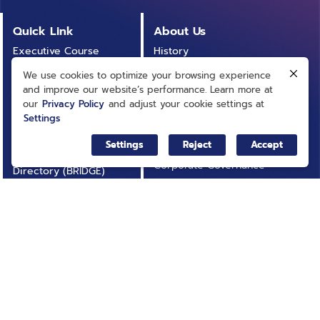
Quick Link
About Us
Executive Course
History
Procurement
Vision and Mission
We use cookies to optimize your browsing experience
Announcement
and improve our website’s performance. Learn more at
Organizational Chart
our
Privacy Policy
and adjust your cookie settings at
Articles
Settings
Board of Directors
Publication
Executive
Settings
Reject
Accept
Business Accounting
Corporate Governance
Directory (BRIDGE)
Laws and Regulations
Infographic
Institutional Policy and
Activities
Planning
Contact Us
Operational Results
Annual Report
Operational
FAQ
Transparency (ITA)