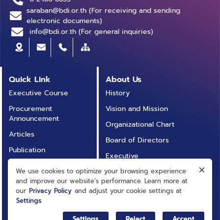
saraban@bdi.or.th (For receiving and sending
electronic documents)
info@bdi.or.th (For general inquiries)
Quick Link
About Us
Executive Course
History
Procurement
Vision and Mission
Announcement
Organizational Chart
Articles
Board of Directors
Publication
Executive
Business Accounting
We use cookies to optimize your browsing experience
Corporate Governance
Directory (BRIDGE)
and improve our website’s performance. Learn more at
Laws and Regulations
our
Privacy Policy
and adjust your cookie settings at
Infographic
Settings
Institutional Policy and
Activities
Planning
Settings
Reject
Accept