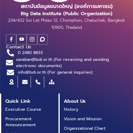
โดยในบทความนี้ผู้เขียนจะขอสรุปแค่ส่วนสำคัญจากข้อจำกัด
ใจ ไม่ว่าจะเป็น ขนาดของข้อมูล ทรัพยากรในการประมวลผล
บริษัทดังกล่าวสามารถวิเคราะห์ข้อมูลจากแผนภูมิเรดาร์ได้ว่า
ขวัญศิริ ศิริมังคลาตรวจทานและปรับปรุงโดย นววิทย์ พงศ์
สถาบันข้อมูลขนาดใหญ่ (องค์การมหาชน)
ทั้งหมดที่ผู้ใช้ควรรู้ก่อนการนำเครื่องมือตัวนี้ไปใช้ ดังต่อไปนี้
ที่มีอยู่ และความต้องการเฉพาะของงานวิเคราะห์ข้อมูล
ควรจะเลือกพนักงาน A ในการรับผิดชอบงานชิ้นนี้
อนันต์ อ้างอิง
Big Data Institute (Public Organization)
ที่กล่าวมาทั้งหมด เป็นเพียงตัวอย่างส่วนหนึ่งของการใช้
References บทความโดย ดร.ภิรมย์มาส เตชิตณัฏฐ์ศรุต
เนื่องจากพนักงาน A มีทักษะการใช้ทั้งภาษาไพธอนและ
234/432 Soi Lat Phrao 12, Chomphon, Chatuchak, Bangkok
งานเครื่องมือ Python Visual บนซอฟต์แวร์ Power BI
ตรวจทานและปรับปรุงโดย ดร.ขวัญศิริ ศิริมังคลา
ภาษาอาร์ดีที่สุดเมื่อเทียบกับพนักงานคนอื่น ๆ นั่นเอง
10900, Thailand
Desktop ผู้ใช้ยังสามารถสร้างการแสดงผลด้วยชุดคำสั่ง
จากตัวอย่างข้างต้น จะเห็นได้ว่าแผนภูมิเรดาร์มี
อื่นๆในภาษา Python ด้วยเครื่องมือนี้ อย่างไรก็ดีผู้เขียน
ประโยชน์ในการวิเคราะห์ข้อมูลได้อย่างรวดเร็วและมี
คิดว่าข้อควรรู้ก่อนการใช้งานเครื่องมือนี้ถือเป็นสิ่งที่สำคัญ
ประสิทธิภาพ ทั้งนี้การสร้างแผนภูมิเรดาร์มีขั้นตอนที่แตก
Contact Us
ที่สุด เพราะหากผู้ใช้ไม่ศึกษาข้อจำกัดเหล่านี้ให้เข้าใจก่อนการ
ต่างกันไปตามประเภทของโปรแกรมที่ใช้งาน เช่น ใน
0 2480 8833
ใช้งาน ผู้ใช้มีความเสี่ยงที่จะพบปัญหาระหว่างการทำงาน
saraban@bdi.or.th (For receiving and sending
โปรแกรม Excel หรือ Looker Studio มีขั้นตอนการสร้าง
ด้วยเครื่องมือ Python Visual ในภายหลังและอาจไม่
electronic documents)
ที่ค่อนข้างง่ายและสะดวกรวดเร็ว ในขณะที่ในโปรแกรม
สามารถแก้ไขปัญหานั้นได้โดยง่าย ซึ่งผู้เขียนหวังว่าบทความ
info@bdi.or.th (For general inquiries)
Tableau อาจทำได้ยากกว่า และถึงแม้ว่าตัวโปรแกรม
นี้จะเป็นประโยชน์ต่อ Data Scientist และ ผู้ใช้งาน Power
Tableau จะมีการออกแบบให้มีเมนูส่วนขยาย (Extension)
BI Desktop ไม่มากก็น้อย บทความโดย ปฏิภาณ แสง
เพื่อเพิ่มแผนภูมิ (Add-On Chart) โดยเฉพาะแผนภูมิ
เดือนตรวจทานและปรับปรุงโดย ปริสุทธิ์ จิตต์ภักดี เอกสาร
เรดาร์ ในส่วนของการสร้างแดชบอร์ด แต่ก็ยังมีข้อจำกัดใน
อ้างอิง
Quick Link
About Us
เรื่องการใช้ชุดข้อมูลกับส่วนขยายดังกล่าว ในบทความนี้เรา
จะมาแนะนำวิธีการสร้างแผนภูมิเรดาร์ในโปรแกรม Tableau
Executive Course
History
ตั้งแต่เริ่มต้น โดยข้อมูลตัวอย่างที่ถูกนำมาใช้สำหรับการ
Procurement
Vision and Mission
สร้างแผนภูมิเรดาร์ในบทความนี้เป็นข้อมูลจำลอง (Mocked
Announcement
Organizational Chart
Data) ที่ผู้เขียนบทความสร้างขึ้นมาตามตารางด้านล่างนี้