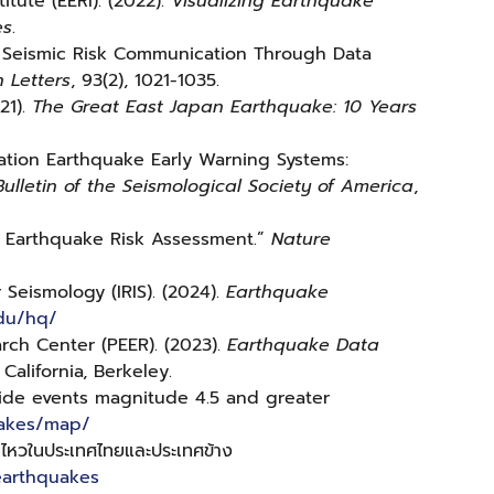
tute (EERI). (2022).
Visualizing Earthquake
es
.
 in Seismic Risk Communication Through Data
 Letters
, 93(2), 1021-1035.
21).
The Great East Japan Earthquake: 10 Years
eration Earthquake Early Warning Systems:
Bulletin of the Seismological Society of America
,
or Earthquake Risk Assessment.”
Nature
 Seismology (IRIS). (2024).
Earthquake
edu/hq/
rch Center (PEER). (2023).
Earthquake Data
 California, Berkeley.
ide events magnitude 4.5 and greater
uakes/map/
ไหวในประเทศไทยและประเทศข้าง
/earthquakes