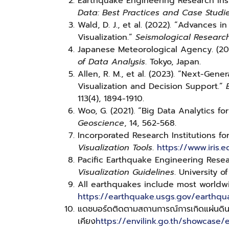
Earthquake Engineering Research Insti
Data: Best Practices and Case Studi
Wald, D. J., et al. (2022). “Advances
Visualization.”
Seismological Research
Japanese Meteorological Agency. (20
of Data Analysis
. Tokyo, Japan.
Allen, R. M., et al. (2023). “Next-Gen
Visualization and Decision Support.”
113(4), 1894-1910.
Woo, G. (2021). “Big Data Analytics f
Geoscience
, 14, 562-568.
Incorporated Research Institutions for
Visualization Tools
.
https://www.iris.
Pacific Earthquake Engineering Resea
Visualization Guidelines
. University of
All earthquakes include most worldw
https://earthquake.usgs.gov/earthq
แดชบอร์ดติดตามสถานการณ์การเกิดแผ่นดิน
เคียง
https://envilink.go.th/showcase