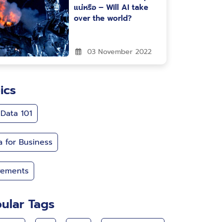
แน่หรือ – Will AI take
over the world?
03 November 2022
ics
 Data 101
a for Business
ements
ular Tags