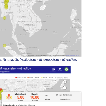
กิดแผ่นดินไหวในประเทศไทยและประเทศข้างเคียง