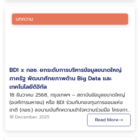
(สอวช.) ในการพัฒนาต้นแบบแพลตฟอร์มข้อมูลด้านการ
ตลาด ภายใต้โครงการพัฒนา E-Commerce and
Innovation Platform (ECIP) โดยมุ่งเสริมสร้างการเข้าถึง
บทความ
ข้อมูลตลาดและข้อมูลผู้บริโภคเชิงลึกที่สามารถนำไปใช้
ประกอบการตัดสินใจเชิงกลยุทธ์ได้อย่างเป็นระบบ การ
ดำเนินงานครั้งนี้ ดร.อาทิตย์ สกุลเมือง ผู้จัดการโครงการ
และนักวิทยาศาสตร์ข้อมูล นายทิติยะ ตรีทิพไกวัลพร นัก
วิทยาศาสตร์ข้อมูลอาวุโส ฝ่ายบริการวิเคราะห์ข้อมูล และผู้
แทนฝ่ายบริการวิเคราะห์ข้อมูล BDI ได้ร่วมพัฒนาต้นแบบ
BDI x กอช. ยกระดับการบริหารข้อมูลขนาดใหญ่
แพลตฟอร์ม โดยนำข้อมูลและข้อเสนอแนะที่ได้จากกิจกรรม
Design Thinking Workshop for Market Data
ภาครัฐ พัฒนาศักยภาพด้าน Big Data และ
Platform ซึ่งเป็นการระดมความคิดเห็นจากผู้มีส่วน
เทคโนโลยีดิจิทัล
เกี่ยวข้อง มาใช้ประกอบการออกแบบและปรับปรุง
18 ธันวาคม 2568, กรุงเทพฯ – สถาบันข้อมูลขนาดใหญ่
แพลตฟอร์มข้อมูลตลาด เพื่อให้สามารถสนับสนุนผู้ประกอบ
(องค์การมหาชน) หรือ BDI ร่วมกับกองทุนการออมแห่ง
การนวัตกรรมในการขยายตลาดได้อย่างมีประสิทธิภาพ
ชาติ (กอช.) ลงนามบันทึกความเข้าใจความร่วมมือ โครงการ
พร้อมวางเป้าหมายให้แพลตฟอร์มดังกล่าวสามารถต่อยอด
พัฒนาศักยภาพด้านการจัดการข้อมูล จากข้อมูลขนาดใหญ่
18 December 2025
Read More
สู่การเป็นกลไกระดับประเทศในอนาคต นอกจากนี้ ทีมงานยัง
เพื่อพัฒนาการใช้ประโยชน์จากข้อมูล ณ กองทุนการออม
ได้ถ่ายทอดองค์ความรู้และสาธิตการใช้งานระบบ พร้อม
แห่งชาติ อาคาร เอส เอ็ม ทาวเวอร์ ดร.สุนทรีย์ ส่งเสริม
แนะนำแนวทางการประยุกต์ใช้เครื่องมือวิเคราะห์ข้อมูลแก่ผู้