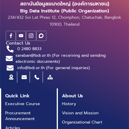
ข้อมูลประชาชนผู้ใช้งานกว่า 2,500,000 ราย ให้เป็นระบบที่
สร้างรากฐานสู่บริการสุขภาพดิจิทัลไร้รอยต่อ นายพัฒนา
สถาบันข้อมูลขนาดใหญ่ (องค์การมหาชน)
อาจไม่เข้าใจบริบทไทย 3. ข้อมูลเท็จจาก Generative AI
มีมาตรฐานสูง ครบถ้วน ปลอดภัย และรองรับการวิเคราะห์
พร้อมพัฒน์ รัฐมนตรีว่าการกระทรวงสาธารณสุข กล่าวว่า
Big Data Institute (Public Organization)
(Hallucination) – จำเป็นต้องมีระบบตรวจสอบความถูก
เชิงนโยบาย รวมถึงสนับสนุนการใช้ข้อมูลผ่านระบบ Health
กระทรวงสาธารณสุขมุ่งยกระดับคุณภาพและมาตรฐาน
234/432 Soi Lat Phrao 12, Chomphon, Chatuchak, Bangkok
ต้องก่อนนำไปใช้ 4. กฎหมายและความรับผิดชอบ
Link เพื่อเชื่อมโยงข้อมูลระหว่างสถานพยาบาล จำนวน 118
เทคโนโลยีด้านสุขภาพของประเทศ ภายใต้นโยบาย “หมอไม่
10900, Thailand
(Compliance & Liability) – ต้องคำนึงถึง PDPA และ
แห่ง ช่วยให้แพทย์เข้าถึงข้อมูลสำคัญของผู้ป่วยได้อย่าง
ล้า ประชาชนไม่รอ เชื่อมต่อทุกบริการผ่านเทคโนโลยี” ซึ่ง
ลิขสิทธิ์ของผลงานที่ AI สร้างขึ้น และ 5. การปรับตัวของ
รวดเร็ว ลดความล่าช้าในการรักษา และเพิ่มความต่อเนื่อง
ประเด็นสำคัญในการพิจารณาครั้งนี้ คือ การเชื่อมโยงข้อมูล
คน – การเรียนรู้การใช้ AI อย่างมีสติเป็นทักษะจำเป็นในยุค
ของการดูแลสุขภาพ การพัฒนาระบบ Health Data Hub
สุขภาพข้ามกระทรวง และข้ามหน่วยงาน ถือเป็นก้าวสำคัญ
Contact Us
ดิจิทัล นอกจากนี้เจ้าหน้าที่โครงการ Health Link ได้ร่วม
และการเชื่อมโยงข้อมูลผ่าน Health Link ช่วยเสริม
ในการวางรากฐานธรรมาภิบาลด้านข้อมูลสุขภาพระดับชาติ
0 2480 8833
จัดแสดงนิทรรศการภายในงาน InsurTech Summit 2025
saraban@bdi.or.th (For receiving and sending
ประสิทธิภาพการทำงานของบุคลากรสาธารณสุขในพื้นที่ ให้
และสร้างมาตรฐานใหม่ของการแลกเปลี่ยนข้อมูลสุขภาพที่
ซึ่งจัดขึ้นต่อเนื่องเป็นปีที่ 2 ภายใต้แนวคิด “Co-Creating
electronic documents)
สามารถใช้ข้อมูลในการวิเคราะห์ วางแผน และบริหารจัดการ
ปลอดภัยและมีประสิทธิภาพ ซึ่งเป็นหัวใจสำคัญของการปฎิ
the Future of Insurance, Powering the
info@bdi.or.th (For general inquiries)
ทรัพยากรได้อย่างเหมาะสม ควบคู่กับการพัฒนาศักยภาพ
รูประบบสุขภาพของประเทศ โดยการดำเนินงานเห็นชอบการ
Community” ณ ศูนย์ ซี อาเซียน รัชดา (C asean
บุคลากรและการใช้ข้อมูลสุขภาพอย่างถูกต้อง ปลอดภัย
เชื่อมโยง 4 มิติ คือ 1. เชื่อมโยงข้อมูลในระดับประเทศผ่าน
Ratchada) มุ่งสร้างสรรค์อนาคตประกันภัย จุดพลังสังคม
และสอดคล้องกับกฎหมายคุ้มครองข้อมูลส่วนบุคคล เพื่อให้
ระบบ “หมอพร้อม” 2. เชื่อมโยงข้อมูลในระดับพื้นที่
ให้เติบโตและยั่งยืน โดยมีผู้บริหารระดับสูงจากวงการบริษัท
เกิดประโยชน์สูงสุดต่อระบบบริการสุขภาพของประชาชนใน
กรุงเทพมหานคร (กทม.) ผ่านระบบ Health Link 3. เชื่อม
ประกันภัย บริษัทนายหน้าประกันภัย และบริษัทเทคโนโลยี
Quick Link
About Us
จังหวัดชลบุรี MOU ฉบับนี้กำหนดกรอบความร่วมมือ
โยงระหว่างกระทรวงสาธารณสุข กับ สำนักงานประกัน
(Tech Startup) ชั้นนำจากนานาประเทศเข้าร่วมกว่า 300
บทบาท และหน้าที่ของแต่ละหน่วยงานไว้อย่างชัดเจน รวม
สังคม กระทรวงแรงงาน เพื่อให้ประชาชนทุกกลุ่มเข้าถึง
Executive Course
History
คน เพื่อร่วมกันขับเคลื่อนอนาคตของอุตสาหกรรมประกัน
ถึงมาตรการคุ้มครองข้อมูลส่วนบุคคลตามกฎหมาย เพื่อ
บริการสุขภาพดีถ้วนหน้า (Health for all) และ 4. กรอบ
Procurement
Vision and Mission
ภัยไทยสู่การเป็น Insurance Community ระดับสากล
ให้การใช้ข้อมูลเกิดขึ้นอย่างโปร่งใส ตรวจสอบได้ และสร้าง
การจัดทำ พ.ร.บ.สุขภาพดิจิทัล เนื่องจากระบบสุขภาพไทย
Announcement
Organizational Chart
ความมั่นใจให้กับประชาชน การลงนามในวันนี้ถือเป็นก้าว
ยังขาดกฎหมายกลางที่กำกับดูแลและเชื่อมโยงข้อมูล
Articles