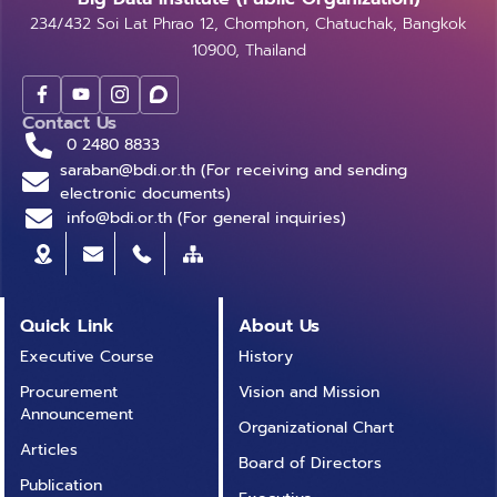
234/432 Soi Lat Phrao 12, Chomphon, Chatuchak, Bangkok
10900, Thailand
Contact Us
0 2480 8833
saraban@bdi.or.th (For receiving and sending
electronic documents)
info@bdi.or.th (For general inquiries)
Quick Link
About Us
Executive Course
History
Procurement
Vision and Mission
Announcement
Organizational Chart
Articles
Board of Directors
Publication