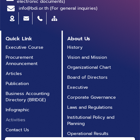
electronic documents)
info@bdi.or.th (For general inquiries)
Quick Link
About Us
Executive Course
History
Procurement
Vision and Mission
Announcement
Organizational Chart
Articles
Board of Directors
Publication
Executive
Business Accounting
Corporate Governance
Directory (BRIDGE)
Laws and Regulations
Infographic
Institutional Policy and
Activities
Planning
Contact Us
Operational Results
Annual Report